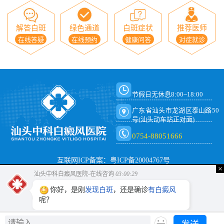
解答白斑
绿色通道
白斑症状
推荐医师
在线答疑
在线预约
健康问答
对症就诊
节假日无休息8:00~18:00
广东省汕头市龙湖区泰山路50
号(汕头动车站正对面)
0754-88051666
互联网ICP备案：粤ICP备20004767号
×
汕头中科白癜风医院-在线咨询
03:00:29
你好，是刚
发现白斑
，还是确诊
有白癜风
呢？