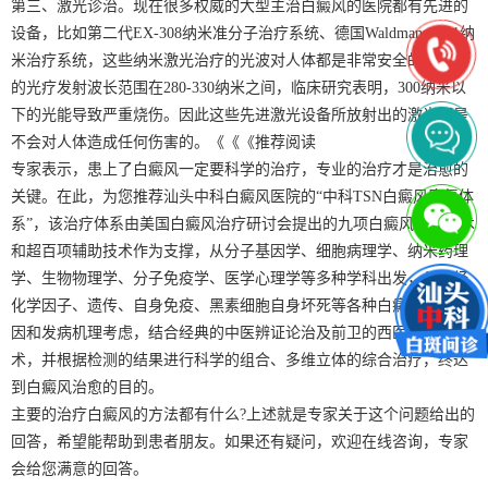
第三、激光诊治。现在很多权威的大型主治白癜风的医院都有先进的
设备，比如第二代EX-308纳米准分子治疗系统、德国Waldmann_311纳
米治疗系统，这些纳米激光治疗的光波对人体都是非常安全的。传统
的光疗发射波长范围在280-330纳米之间，临床研究表明，300纳米以
下的光能导致严重烧伤。因此这些先进激光设备所放射出的激光都是
不会对人体造成任何伤害的。《《《推荐阅读
专家表示，患上了白癜风一定要科学的治疗，专业的治疗才是治愈的
关键。在此，为您推荐汕头中科白癜风医院的“中科TSN白癜风康复体
系”，该治疗体系由美国白癜风治疗研讨会提出的九项白癜风核心技术
和超百项辅助技术作为支撑，从分子基因学、细胞病理学、纳米药理
学、生物物理学、分子免疫学、医学心理学等多种学科出发，从神经
化学因子、遗传、自身免疫、黑素细胞自身坏死等各种白癜风发病病
因和发病机理考虑，结合经典的中医辨证论治及前卫的西医先进技
术，并根据检测的结果进行科学的组合、多维立体的综合治疗，终达
到白癜风治愈的目的。
主要的治疗白癜风的方法都有什么?上述就是专家关于这个问题给出的
回答，希望能帮助到患者朋友。如果还有疑问，欢迎在线咨询，专家
会给您满意的回答。