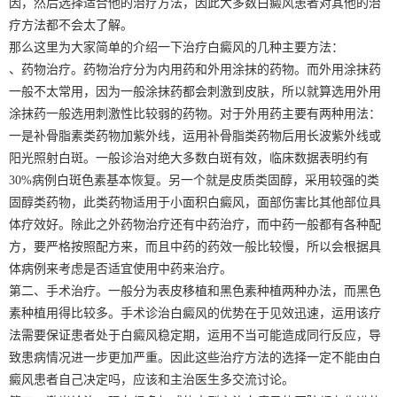
因，然后选择适合他的治疗方法，因此大多数白癜风患者对其他的治
疗方法都不会太了解。
那么这里为大家简单的介绍一下治疗白癜风的几种主要方法：
、药物治疗。药物治疗分为内用药和外用涂抹的药物。而外用涂抹药
一般不太常用，因为一般涂抹药都会刺激到皮肤，所以就算选用外用
涂抹药一般选用刺激性比较弱的药物。对于外用药主要有两种用法：
一是补骨脂素类药物加紫外线，运用补骨脂类药物后用长波紫外线或
阳光照射白斑。一般诊治对绝大多数白斑有效，临床数据表明约有
30%病例白斑色素基本恢复。另一个就是皮质类固醇，采用较强的类
固醇类药物，此类药物适用于小面积白癜风，面部伤害比其他部位具
体疗效好。除此之外药物治疗还有中药治疗，而中药一般都有各种配
方，要严格按照配方来，而且中药的药效一般比较慢，所以会根据具
体病例来考虑是否适宜使用中药来治疗。
第二、手术治疗。一般分为表皮移植和黑色素种植两种办法，而黑色
素种植用得比较多。手术诊治白癜风的优势在于见效迅速，运用该疗
法需要保证患者处于白癜风稳定期，运用不当可能造成同行反应，导
致患病情况进一步更加严重。因此这些治疗方法的选择一定不能由白
癜风患者自己决定吗，应该和主治医生多交流讨论。