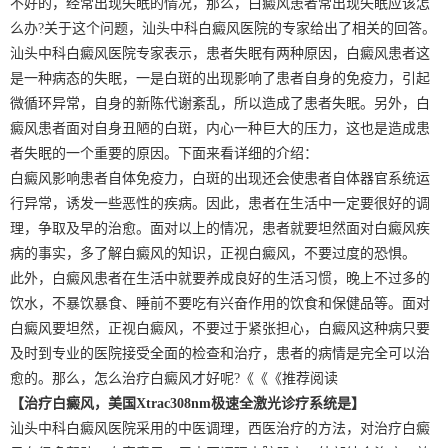
不好的，经常出现失眠的情况，那么，白癜风患者常出现失眠应该怎
么办?关于这个问题，汕头中科白癜风医院的专家给出了相关的回答。
汕头中科白癜风医院专家表示，患者失眠有两种原因，白癜风患者这
是一种病态的失眠，一是白斑的出现影响了患者自身的免疫力，引起
微循环异常，自身的新陈代谢紊乱，所以造成了患者失眠。另外，白
癜风患者面对自身丑陋的白斑，内心一种巨大的压力，这也是造成患
者失眠的一个重要的原因。下面来看详细的介绍：
白癜风影响患者自体免疫力，白斑的出现还会使患者自体器官系统运
行异常，诱发一些恶性的疾病。因此，患者在生活中一定要很好的调
理，争取及早的治愈。面对以上的情况，患者就要坦然面对白癜风疾
病的事实，多了解白癜风的知识，正视白癜风，不要过度的恐惧。
此外，白癜风患者在生活中就要养成良好的生活习惯，晚上不过多的
饮水，不暴饮暴食、睡前不要吃有兴奋作用的饮食和保健品等。面对
白癜风要坦然，正视白癜风，不要过于紧张担心，白癜风这种病只要
及时到专业的医院接受全面的检查和治疗，患者的病情是完全可以治
愈的。那么，怎么治疗白癜风才好呢?《《《推荐阅读
【治疗白癜风，美国Xtrac308nm极速全激光诊疗系统是】
汕头中科白癜风医院采用的中医调理，西医治疗的方法，对治疗白癜