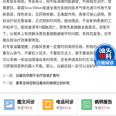
风有很多帮助。专家表示，用中医调理内脏器官，外部结合治疗，效
果更好。美国Xtrac308nm极速全激光系统的技术气体光源只作用于皮
肤表皮，绿色安全，无药物依赖，无毒副作用，患者可放心选用。照
射治疗前无需准备，正式照射时间短，随治随走，不会影响患者的工
作和学习。能快速诱导T细胞凋亡，使黑色素细胞全面激活，双管齐
下，从根本上有效解决黑色素细胞被破坏的问题，有效抗复发，对早
期白斑治疗效果更明显。
的专家温馨提醒：白癜风患者一定要时刻保持乐观、积极的心态，不
要灰心丧气、不要杞人忧天、不要怨天尤人、更不要放弃自己，平时
可以多做一些运动增强自身的体质，还有养成良好的生活习惯和饮食
习惯保持营养的摄入平衡，那么，白癜风就一定可以治好的!
上一篇：
白癜风早期不治疗容易扩散吗
下一篇：
夏季怎样控制白癜风的病情比较好呢
图文问诊
电话问诊
病例报告
今日
785
人
今日
855
人
今日
275
人