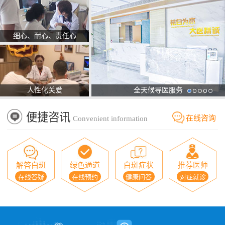
细心、耐心、责任心
人性化关爱
全天候导医服务
便捷咨讯
在线咨询
Convenient information
解答白斑
绿色通道
白斑症状
推荐医师
在线答疑
在线预约
健康问答
对症就诊