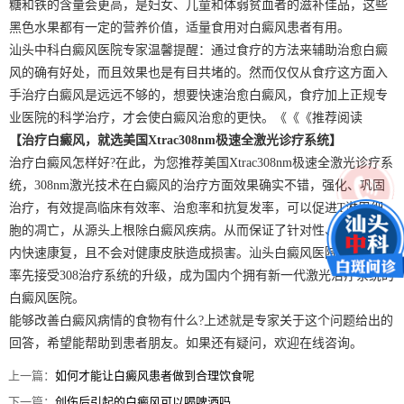
糖和铁的含量会更高，是妇女、儿童和体弱贫血者的滋补佳品，这些
黑色水果都有一定的营养价值，适量食用对白癜风患者有用。
汕头中科白癜风医院专家温馨提醒：通过食疗的方法来辅助治愈白癜
风的确有好处，而且效果也是有目共堵的。然而仅仅从食疗这方面入
手治疗白癜风是远远不够的，想要快速治愈白癜风，食疗加上正规专
业医院的科学治疗，才会使白癜风治愈的更快。《《《推荐阅读
【治疗白癜风，就选美国Xtrac308nm极速全激光诊疗系统】
治疗白癜风怎样好?在此，为您推荐美国Xtrac308nm极速全激光诊疗系
统，308nm激光技术在白癜风的治疗方面效果确实不错，强化、巩固
治疗，有效提高临床有效率、治愈率和抗复发率，可以促进T淋巴细
胞的凋亡，从源头上根除白癜风疾病。从而保证了针对性、较短周期
内快速康复，且不会对健康皮肤造成损害。汕头白癜风医院在全国内
率先接受308治疗系统的升级，成为国内个拥有新一代激光治疗系统的
白癜风医院。
能够改善白癜风病情的食物有什么?上述就是专家关于这个问题给出的
回答，希望能帮助到患者朋友。如果还有疑问，欢迎在线咨询。
上一篇：
如何才能让白癜风患者做到合理饮食呢
下一篇：
创伤后引起的白癜风可以喝啤酒吗