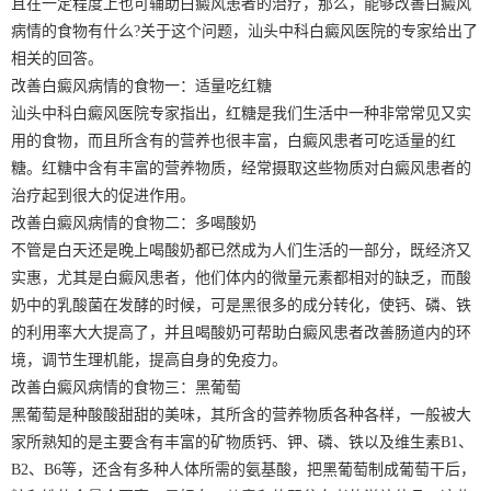
且在一定程度上也可辅助白癜风患者的治疗，那么，能够改善白癜风
病情的食物有什么?关于这个问题，汕头中科白癜风医院的专家给出了
相关的回答。
改善白癜风病情的食物一：适量吃红糖
汕头中科白癜风医院专家指出，红糖是我们生活中一种非常常见又实
用的食物，而且所含有的营养也很丰富，白癜风患者可吃适量的红
糖。红糖中含有丰富的营养物质，经常摄取这些物质对白癜风患者的
治疗起到很大的促进作用。
改善白癜风病情的食物二：多喝酸奶
不管是白天还是晚上喝酸奶都已然成为人们生活的一部分，既经济又
实惠，尤其是白癜风患者，他们体内的微量元素都相对的缺乏，而酸
奶中的乳酸菌在发酵的时候，可是黑很多的成分转化，使钙、磷、铁
的利用率大大提高了，并且喝酸奶可帮助白癜风患者改善肠道内的环
境，调节生理机能，提高自身的免疫力。
改善白癜风病情的食物三：黑葡萄
黑葡萄是种酸酸甜甜的美味，其所含的营养物质各种各样，一般被大
家所熟知的是主要含有丰富的矿物质钙、钾、磷、铁以及维生素B1、
B2、B6等，还含有多种人体所需的氨基酸，把黑葡萄制成葡萄干后，