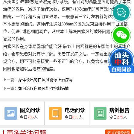
从美国引进308极速全激光诊疗系统，有针对的高能量照射提高了单次
治疗的效果，减少了治疗次数，仅用7~10次治疗即可有效地激活酪氨
酸酶，一个疗程即有明显效果，一般患者三个月左右就能达到康复或
基本康复的目的。这种疗法通过308nm的激光光束直接作用于白斑部
位，促进T淋巴细胞凋亡，从根本上解决白癜风的破坏问题，具有抗
复发的作用。
白癜风长在身体暴露部位能治好吗?以上内容就是的专家给出的具体介
绍，希望患者对此有所了解。患者在发病之后，一定要重视疾病的正
规治疗，切不可随意接受一些不正当的治疗，以免给疾病带来危害，
同时也增加以后治疗的难度。
上一篇：
身体长出的白癜风能停止治疗吗
下一篇：
如何治疗白癜风能够控制病情
图文问诊
电话问诊
病例报告
今日
785
人
今日
855
人
今日
275
人
更多关注问题