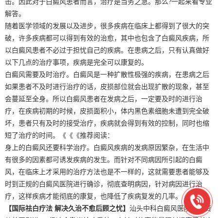
击。因此对于白癜风患者而言，治疗是当务之急。那么?一起来看专业
解答。
随着医学领域的发展以及进步，很多疾病在临床上都得到了很大的突
破，许多疾病都可以得到有效的治愈，其中也包含了白癜风疾病，所
以白癜风患者不必过于担忧自己的疾病。在患病之后，只有认真做好
以下几点的治疗事项，疾病是完全可以康复的。
白癜风需要及时治疗。白癜风是一种扩散性极强的疾病，在患病之后
如果患者不及时进行治疗的话，皮损部位就会出现扩散的现象，甚至
会蔓延至全身。所以白癜风患者在发病之后，一定要及时的进行治
疗，在疾病初期的时候，皮损面积小，体内黑色素细胞未遭到完全破
坏，患者只有及时的接受治疗，疾病就会得到有效的控制，同时也缩
短了治疗的时间。《《《推荐阅读：
身上的白癜风还要科学治疗。白癜风疾病的发病原因繁杂，在生活中
有很多的因素都可诱发疾病的发生。而针对不同病因所引起的白癜
风，在临床上才采用的治疗方法也是不一样的，这就需要患者能够及
时到正规的白癜风医院进行确诊，彻底查明病因，针对病因进行治
疗，这样疾病才能彻底的康复，也降低了疾病复发的几率。
【国际祛白疗法 解决久治不愈后顾之忧】
汕头中科白癜风医院斥巨资