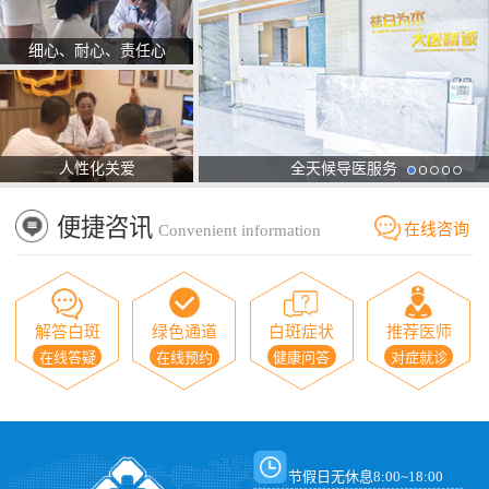
细心、耐心、责任心
人性化关爱
全天候导医服务
便捷咨讯
在线咨询
Convenient information
解答白斑
绿色通道
白斑症状
推荐医师
在线答疑
在线预约
健康问答
对症就诊
节假日无休息8:00~18:00