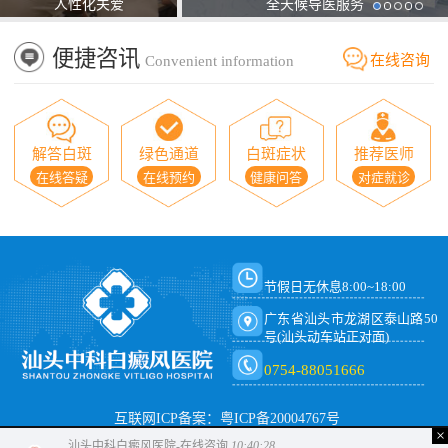
人性化关爱
全天候导医服务
便捷咨讯
在线咨询
Convenient information
解答白斑
绿色通道
白斑症状
推荐医师
在线答疑
在线预约
健康问答
对症就诊
节假日无休息8:00~18:00
广东省汕头市龙湖区泰山路50
号(汕头动车站正对面)
0754-88051666
互联网ICP备案：粤ICP备20004767号
×
汕头中科白癜风医院-在线咨询
10:40:28