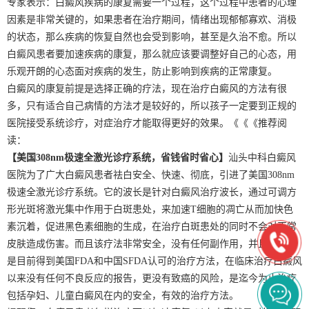
专家表示：白癜风疾病的康复需要一个过程，这个过程中患者的心理
因素是非常关键的，如果患者在治疗期间，情绪出现郁郁寡欢、消极
的状态，那么疾病的恢复自然也会受到影响，甚至是久治不愈。所以
白癜风患者要加速疾病的康复，那么就应该要调整好自己的心态，用
乐观开朗的心态面对疾病的发生，防止影响到疾病的正常康复。
白癜风的康复前提是选择正确的疗法，现在治疗白癜风的方法有很
多，只有适合自己病情的方法才是较好的，所以孩子一定要到正规的
医院接受系统诊疗，对症治疗才能取得更好的效果。《《《推荐阅
读：
【美国308nm极速全激光诊疗系统，省钱省时省心】
汕头中科白癜风
医院为了广大白癜风患者祛白安全、快速、彻底，引进了美国308nm
极速全激光诊疗系统。它的波长是针对白癜风治疗波长，通过可调方
形光斑将激光集中作用于白斑患处，来加速T细胞的凋亡从而加快色
素沉着，促进黑色素细胞的生成，在治疗白斑患处的同时不会对正常
皮肤造成伤害。而且该疗法非常安全，没有任何副作用，并且该系统
是目前得到美国FDA和中国SFDA认可的治疗方法，在临床治疗白癜风
以来没有任何不良反应的报告，更没有致癌的风险，是迄今为止治疗
包括孕妇、儿童白癜风在内的安全，有效的治疗方法。