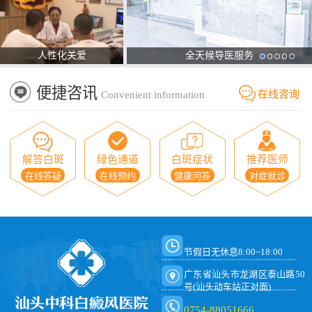
人性化关爱
全天候导医服务
便捷咨讯
在线咨询
Convenient information
解答白斑
绿色通道
白斑症状
推荐医师
在线答疑
在线预约
健康问答
对症就诊
节假日无休息8:00~18:00
广东省汕头市龙湖区泰山路50
号(汕头动车站正对面)
0754-88051666