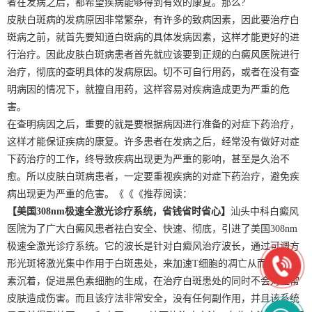
者在发病之后，都希望疾病能够得到有效的康复。那么?
皮肤白斑病的发病原因非常繁杂，有许多的致病因素，因此要治疗白
斑病之前，就首先要知道白斑病的具体发病因素，这样才能更好的进
行治疗。因此皮肤白斑病患者首先就应该要到正规的白癜风医院进行
治疗，彻底的查明具体的发病原因。切不可自行用药，或者在没有查
明病因的情况下，就擅自用药，这样容易对疾病造成更为严重的危
害。
在查明病因之后，重要的就是要根据病因进行准备的对症下药治疗，
这样才能保证疾病的康复。许多患者在发病之后，经常没有做好对症
下药治疗的工作，终导致疾病出现更为严重的影响，甚至是久治不
愈。所以皮肤白斑病患者，一定要重视疾病的对症下药治疗，避免疾
病出现更为严重的危害。《《《推荐阅读：
【美国308nm极速全激光诊疗系统，省钱省时省心】
汕头中科白癜风
医院为了广大白癜风患者祛白安全、快速、彻底，引进了美国308nm
极速全激光诊疗系统。它的波长是针对白癜风治疗波长，通过可调方
形光斑将激光集中作用于白斑患处，来加速T细胞的凋亡从而加快色
素沉着，促进黑色素细胞的生成，在治疗白斑患处的同时不会对正常
皮肤造成伤害。而且该疗法非常安全，没有任何副作用，并且该系统