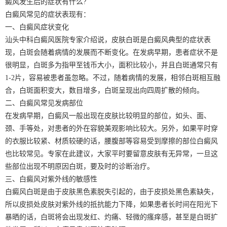
癜风发生后的症状有什么?
白癜风常见的症状表现有：
一、白癜风症状变化
汕头中科白癜风医院专家介绍说，皮肤白斑是白癜风典型的症状表
现，白斑会随着病情的发展而不断变化。在发病早期，患者症状不是
很明显，白斑多为指甲至钱币大小，面积比较小，并且白斑通常只有
1-2片，容易被患者虽忽略。不过，随着病情的发展，相邻白斑相互融
合，白斑面积变大，数目增多，白斑呈现出向四周扩散的倾向。
二、白癜风常见发病部位
在发病早期，白癜风一般出现在皮肤比较明显的部位，如头、面、
颈、手等处，对患者的外在容貌美观影响比较大。另外，如果平时穿
的衣服比较紧、材质较硬的话，腰腹部等容易受到摩擦的部位白癜风
也比较常见。专家在此建议，大家平时要留意皮肤有无异常，一旦这
些部位出现不明原因白斑，要及时的诊断治疗。
三、白癜风对紫外线的敏感性
白癜风白斑是由于皮肤黑色素脱失引起的，由于皮损处黑色素缺失，
所以皮损处皮肤对紫外线的抵抗能力下降，如果患者长时间在阳光下
暴晒的话，白斑将会出现发红、灼痛、轻微的瘙痒感，甚至是白斑扩