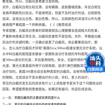
散发展。所以，白癜风患者要注意防晒。
另外，白癜风白斑比较光滑，没有鳞屑、皮肤萎缩现象，并且白斑在
发病早期颜色比较淡，不是很明显，但是不及时治疗的话，白斑颜色
加深，呈现出云白色、瓷白色等。所以，白斑颜色的深浅可以作为患
者病情严重程度一个判断依据。《《《推荐阅读
专家提醒，白癜风对患者的容貌美观及心理健康会造成极大的危害，
严重影响患者正常生活，白癜风危害性不容忽视。另外，早期是白癜
风治疗的关键时期，一旦确诊是患了白癜风，务必要重视治疗，那
么，怎么治疗白癜风才好呢?美国Xtrac308nm极速全激光诊疗系统，汕
头中科白癜风医院是安徽省一家拥有该诊疗系统的专科医院。采用的
是308nm波长的光波，并且是用绿色，安全，无副作用的气体来产生
光波，激光光束直接作用于白斑局部，促进T淋巴细胞凋亡，来达到
治疗目的。美国308激光适合各种类型的白癜风，没有特殊部位，人群
的限制，尤其适合不宜长期治疗的小孩，孕妇，老人的治疗。
常见的白癜风发生后的症状有什么?上述就是专家关于这个问题给出的
回答，希望能帮助到患者朋友。如果还有疑问，欢迎在线咨询。
上一篇：
早期白癜风的主要症状表现是什么
下一篇：
常见的白癜风出现后的症状表现都有啥