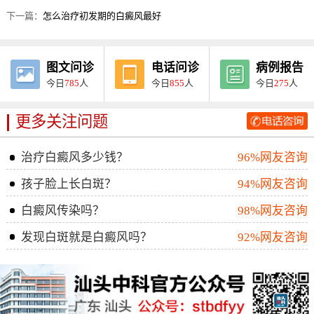
下一篇：
怎么治疗初发期的白癜风最好
图文问诊
电话问诊
病例报告
今日
785
人
今日
855
人
今日
275
人
更多关注问题
治疗白癜风多少钱？
96%网友咨询
孩子脸上长白斑？
94%网友咨询
白癜风传染吗？
98%网友咨询
发现白斑就是白癜风吗？
92%网友咨询