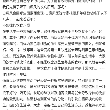
癜风出现在自己身上的几率。为了能有效的做好白癜风的预防工作，
我们先得了解下白癜风的发病原因，那呢?
白癜风会因哪些因素而出现?白癜风医院专家根据多年经验总结了以下
几点，一起来看看吧：
不规律的饮食习惯
在生活中一些疾病的发生，很多时候就是由于自身饮食不当而引起
的，其中也包括了白癜风疾病。白癜风是由于体内黑色素细胞的缺失
而引起的，而体内黑色素细胞的滋生需要大量营养素的摄入，例如像
钙、铜、锌、铁等等，这些营养素一旦缺乏就会阻碍到黑色素细胞的
滋生。而这类的营养素主要从食物中提取，所以如果在生活中，大家
的饮食习惯比较紊乱，不经常吃含这些营养素的食物，那么就会导致
白癜风疾病的发生。可见饮食对于身体健康的影响是非常大的。>>>
作息时间不规律
通宵以及熬夜在生活中已经是一种很常见的现象，特别是青少年一
族。专家介绍说：虽然熬夜以及通宵的现象很普遍，但是这种是一种
很不好的生活习惯，长期的熬夜以及通宵很容易就会导致身体的免疫
功能受到影响，甚至影响到正常的内分泌，终引发白癜风疾病的发
生。因此在生活中，大家一定要改正自己的生活方式，避免熬夜以及