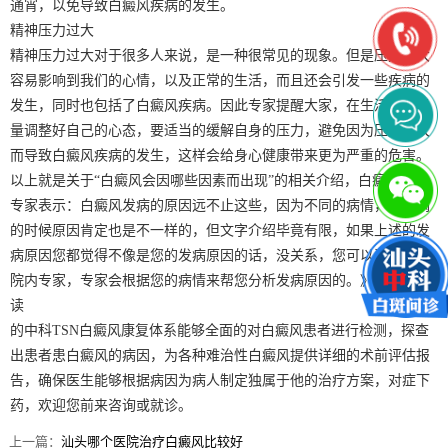
通宵，以免导致白癜风疾病的发生。
精神压力过大
精神压力过大对于很多人来说，是一种很常见的现象。但是压力过大
容易影响到我们的心情，以及正常的生活，而且还会引发一些疾病的
发生，同时也包括了白癜风疾病。因此专家提醒大家，在生活中，尽
量调整好自己的心态，要适当的缓解自身的压力，避免因为压力过大
而导致白癜风疾病的发生，这样会给身心健康带来更为严重的危害。
以上就是关于“白癜风会因哪些因素而出现”的相关介绍，白癜风医院
专家表示：白癜风发病的原因远不止这些，因为不同的病情，在发病
的时候原因肯定也是不一样的，但文字介绍毕竟有限，如果上述的发
病原因您都觉得不像是您的发病原因的话，没关系，您可以咨询一下
院内专家，专家会根据您的病情来帮您分析发病原因的。》》推荐阅
读
的中科TSN白癜风康复体系能够全面的对白癜风患者进行检测，探查
出患者患白癜风的病因，为各种难治性白癜风提供详细的术前评估报
告，确保医生能够根据病因为病人制定独属于他的治疗方案，对症下
药，欢迎您前来咨询或就诊。
上一篇：
汕头哪个医院治疗白癜风比较好