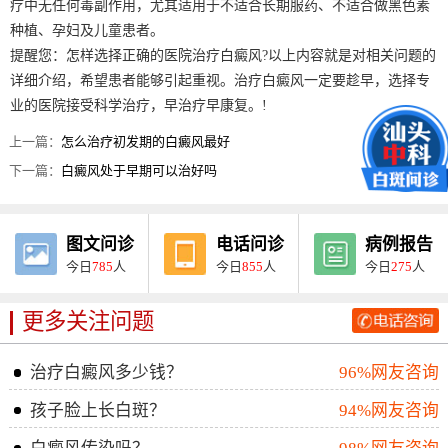
疗中无任何毒副作用，尤其适用于不适合长期服药、不适合做黑色素
种植、孕妇及儿童患者。
提醒您：怎样选择正确的医院治疗白癜风?以上内容就是对相关问题的
详细介绍，希望患者能够引起重视。治疗白癜风一定要趁早，选择专
业的医院接受科学治疗，早治疗早康复。!
上一篇：
怎么治疗初发期的白癜风最好
下一篇：
白癜风处于早期可以治好吗
图文问诊
电话问诊
病例报告
今日
785
人
今日
855
人
今日
275
人
更多关注问题
治疗白癜风多少钱？
96%网友咨询
孩子脸上长白斑？
94%网友咨询