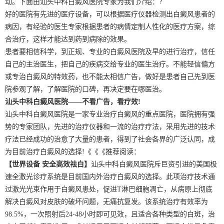
动。下面由汕头中科白癜风医院专家为我们介绍：?
好的医院有先进的医疗设备，可以根据医疗仪器检测出白癜风患者的
病因，有经验的医生专家根据患者的病情定制人性化的医疗方案，综
合治疗，这样才能达到药到病除的效果。
患者要相信科学，到正规、专业的白癜风医院及早的进行治疗，信任
自己的主治医生，把自己的疾病交给专业的医生治疗。不能轻信偏方
或专治白癜风的特效药，也不能太相信广告，做好是患者自己先到医
院参观了解，了解医院的口碑，再决定要在哪医治。
汕头中科白癜风医院——不看广告，看疗效!
汕头中科白癜风医院是一家专业治疗白癜风的重点医院，医院拥有强
势的专家团队，先进的治疗仪器和一流的治疗疗法，采用先进的技术
疗法已经成功的治愈了大量的患者，得到了社会各界的广泛认同，成
为目前治疗白癜风的选择!《《《推荐阅读：
【世界设备 安全高效祛白】
汕头中科白癜风医院斥巨资引进的美国极
速全激光诊疗系统是目前国内外治疗白癜风的选择。此项治疗技术通
过激光光束作用于白癜风患处，促进T淋巴细胞凋亡，从病原上彻底
解决白癜风对皮肤的破坏问题，无痛抗复发。该系统治疗有效率为
98.5%，一次照射后24-48小时即可见效，且适合各种类型的白斑，治