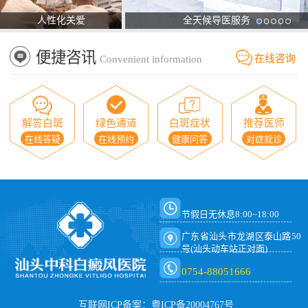
人性化关爱
全天候导医服务
便捷咨讯
在线咨询
Convenient information
解答白斑
绿色通道
白斑症状
推荐医师
在线答疑
在线预约
健康问答
对症就诊
节假日无休息8:00~18:00
广东省汕头市龙湖区泰山路50
号(汕头动车站正对面)
0754-88051666
互联网ICP备案：粤ICP备20004767号