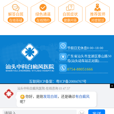
解答白斑
绿色通道
白斑症状
推荐医师
在线答疑
在线预约
健康问答
对症就诊
节假日无休息8:00~18:00
广东省汕头市龙湖区泰山路50
号(汕头动车站正对面)
0754-88051666
互联网ICP备案：粤ICP备20004767号
×
汕头中科白癜风医院-在线咨询
03:47:57
你好，是刚
发现白斑
，还是确诊
有白癜风
呢？