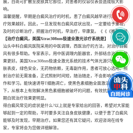
展，白斑可扩散至皮肤其它部位，对患者的仪容仪表会造成极大影
响。
温馨提醒，早期是白癜风治疗的时机，患了白癜风越早进行治疗，治
疗效果越好。因此，一旦发现有白癜风症状出现，一定要给予重视，
及时的诊断治疗，把握治疗时机，早治疗，早康复。《《《推荐阅读
【治疗白癜风，美国Xtrac308nm极速全激光诊疗系统是】
汕头中科白癜风医院采用的中医调理，西医治疗的方法，对治疗白癜
风有很多帮助。专家表示，用中医调理内脏器官，外部结合治疗，效
果更好。美国Xtrac308nm极速全激光系统的技术气体光源只作用于皮
肤表皮，绿色安全，无药物依赖，无毒副作用，患者可放心选用。照
射治疗前无需准备，正式照射时间短，随治随走，不会影响患者的工
作和学习。能快速诱导T细胞凋亡，使黑色素细胞全面激活，双管齐
下，从根本上有效解决黑色素细胞被破坏的问题，有效抗复发，对早
期白斑治疗效果更明显。
得白癜风常见的症状是什么?以上就是专家给出的回答，希望对大家能
够起到一定的帮助，平时要多关注自身皮肤健康，以便于患了白癜风
能够及时发现，早期治疗。如果您还有其它疑问，欢迎咨询在线专
家，专家将会为您做详细解答。