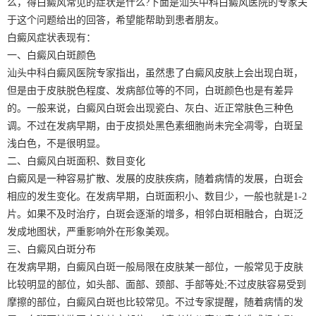
么，得白癜风常见的症状是什么?下面是汕头中科白癜风医院的专家关
于这个问题给出的回答，希望能帮助到患者朋友。
白癜风症状表现有：
一、白癜风白斑颜色
汕头中科白癜风医院专家指出，虽然患了白癜风皮肤上会出现白斑，
但是由于皮肤脱色程度、发病部位等的不同，白斑颜色也是有差异
的。一般来说，白癜风白斑会出现瓷白、灰白、近正常肤色三种色
调。不过在发病早期，由于皮损处黑色素细胞尚未完全凋零，白斑呈
浅白色，不是很明显。
二、白癜风白斑面积、数目变化
白癜风是一种容易扩散、发展的皮肤疾病，随着病情的发展，白斑会
相应的发生变化。在发病早期，白斑面积小、数目少，一般也就是1-2
片。如果不及时治疗，白斑会逐渐的增多，相邻白斑相融合，白斑泛
发成地图状，严重影响外在形象美观。
三、白癜风白斑分布
在发病早期，白癜风白斑一般局限在皮肤某一部位，一般常见于皮肤
比较明显的部位，如头部、面部、颈部、手部等处;不过皮肤容易受到
摩擦的部位，白癜风白斑也比较常见。不过专家提醒，随着病情的发