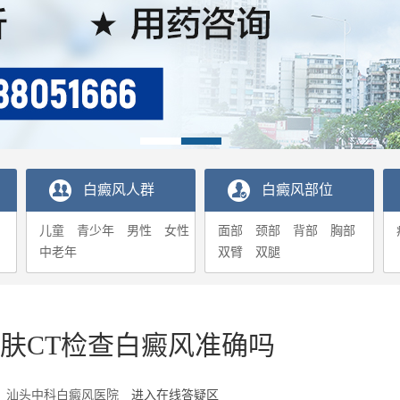
白癜风人群
白癜风部位
儿童
青少年
男性
女性
面部
颈部
背部
胸部
中老年
双臂
双腿
肤CT检查白癜风准确吗
6-09 汕头中科白癜风医院
进入在线答疑区