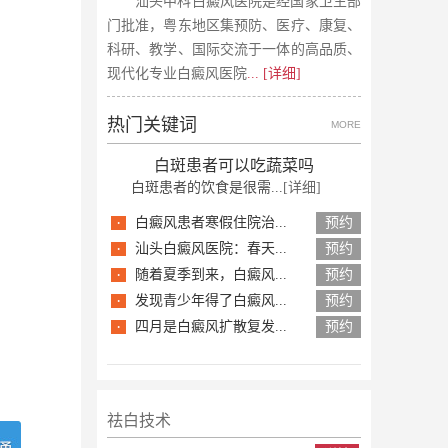
汕头中科白癜风医院是经国家卫生部
门批准，粤东地区集预防、医疗、康复、
科研、教学、国际交流于一体的高品质、
现代化专业白癜风医院
... [详细]
热门关键词
MORE
白斑患者可以吃蔬菜吗
白斑患者的饮食是很需...
[详细]
·
白癜风患者寒假住院治...
预约
·
汕头白癜风医院：春天...
预约
·
随着夏季到来，白癜风...
预约
·
发现青少年得了白癜风...
预约
·
四月是白癜风扩散复发...
预约
祛白技术