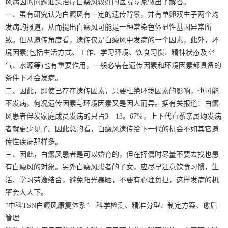
风病因的问题汕头治疗白癜风较好的医院专家做出了解答。
一、虽有研究认为白癜风有一定的遗传背景，并有单卵双生子两个均
发病的报道，从而提出白癜风可能是一种常染色体显性基因异常所
致。但从遗传角度看，遗传仅是白癜风中发病的一个因素，此外，环
境因素(包括生活方式、工作、学习环境、饮食习惯、精神状态及空
气、水源等)也有重要作用，一般必需在遗传因素和环境因素都具备的
条件下才会发病。
二、因此，即使已存在遗传因素，只要杜绝环境因素的影响，也可能
不发病，何况遗传因素与环境因素又是因人而异。据有关报道：白癜
风患者伴发家庭成员发病的只占3—13。67%，上下代直系亲属均发病
者就更少见了。因此总的看，白癜风遗传给下一代的机会不如其它遗
传性疾病那样多。
三、因此，白癜风患者是可以婚育的，但在择偶时尽量不要去找也患
有白癜风的对象。另外白癜风患者的子女，应尽早注意饮食习惯，生
活、学习劳逸结合，避免阳光暴晒，不要有心理负担，这样发病的机
率会大大下。
“中科TSN白癜风康复体系”—科学检测、精准分型、制定方案、愈后
管理