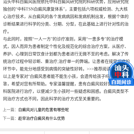
汕头中科白癜风医院依托中科白癜风研究院的科研优势，应用研究院
独创的“中科TSN白癜风康复体系”，主要包括六项权威检测、九大核
心治疗技术，从白癜风的各个发病病因和发病机制出发，根据个体的
诊断结果进行科学的分类、分期、分型，在此基础上进行针对性的治
疗。
与此同时，按照“一人一方”的诊疗准则，采用“一患多专”的治疗模
式，因人而异为患者制定个性化及规范化的综合治疗方案，从医疗、
养护、心理到日常饮食计划都为患者进行无微不至的考虑。解决了传
统治疗过程中轻诊断、重治疗;治疗单一的弊端。让患者在接受诊疗的
环节中，能充分地感受到病情的突破性好转。>>>推荐阅读：
以上是专家对“白癜风患者能不能生小孩，会遗传给孩子吗?”的相关回
答，希望对您有所帮助。专家温馨提醒，患有白癜风较好到正规的专
科医院进行治疗，以便减少生小孩时一些疑虑和困惑。白癜风类型不
同治疗方式也不同，因此科学的治疗方式至关重要的。
上一篇：
白癜风对儿童的危害有哪些呢
下一篇：
趁早治疗白癜风有什么优势