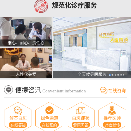
规范化诊疗服务
细心、耐心、责任心
人性化关爱
全天候导医服务
便捷咨讯
在线咨询
Convenient information
解答白斑
绿色通道
白斑症状
推荐医师
在线答疑
在线预约
健康问答
对症就诊