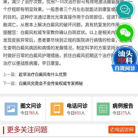
果，减少了治疗次数，仅用7~10次治疗即可有效地激活酪氨酸酶，一
个疗程即有明显效果，一般患者三个月左右就能达到康复或基本康复
的目的。这种疗法通过激光光束直接作用于白斑部位，促进T淋巴细
胞凋亡，从根本上解决白癜风的破坏问题，具有抗复发的作用。
提醒您：白癜风权威专家教你确认白斑症状。以上是相关内容介绍。
发现皮肤异常后，患者要尽快到正规的医院进行病情的检查，配合医
生查明白癜风病因和病情的发展情况，制定科学的方案坚持治疗，同
时做好日常的白癜风护理措施，抓住白癜风初期这个治疗时间，积极
治疗以便战胜病魔，早日康复。
上一篇：
趁早治疗白癜风有什么优势
下一篇：
白癜风究竟会不会传染权威专家揭秘
图文问诊
电话问诊
病例报告
今日
785
人
今日
855
人
今日
275
人
更多关注问题