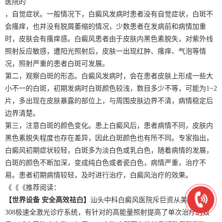
医院的
，自觉症状。一般情况下，白癜风发病时患者没有自觉症状，白斑不
会瘙痒，也并没有脱屑萎缩的情况，少数患者在发病前和病情加重
时，皮肤会有瘙痒感。白癜风患者由于皮肤内黑色素脱失，对紫外线
照射反应敏感，遭阳光照射后，皮肤一出现红肿、瘙痒、气泡等情
况，照射严重的患者白斑可发展。
第二，观察白斑的形态。白癜风发病时，会在患者皮肤上形成一些大
小不一的白斑，初期发病时白斑颜色较浅，数目多少不等，可能为1~2
片，多出现在皮肤暴露的部位上，与周围皮肤边界不清，病情稳定后
边界清楚。
第三，注意白斑的颜色变化。患上白癜风后，患者病情不同，皮肤内
黑色素脱失程度也存在差异，因此白斑颜色也有所不同。专家指出，
白癜风初期症状较轻，白斑多为淡白色或乳白色，随着病情的发展，
白斑的颜色不断加深，变成纯白色或者瓷白色，病情严重，治疗不
易。患者初期病情较轻，及时进行治疗，白癜风治疗的效果。
《《《推荐阅读：
【世界设备 安全高效祛白】
汕头中科白癜风医院斥巨资从美国引进
308极速全激光诊疗系统，有针对的高能量照射提高了单次治疗的效