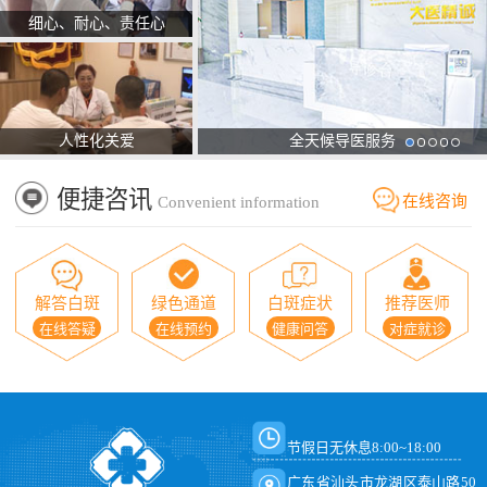
细心、耐心、责任心
人性化关爱
全天候导医服务
便捷咨讯
在线咨询
Convenient information
解答白斑
绿色通道
白斑症状
推荐医师
在线答疑
在线预约
健康问答
对症就诊
节假日无休息8:00~18:00
广东省汕头市龙湖区泰山路50