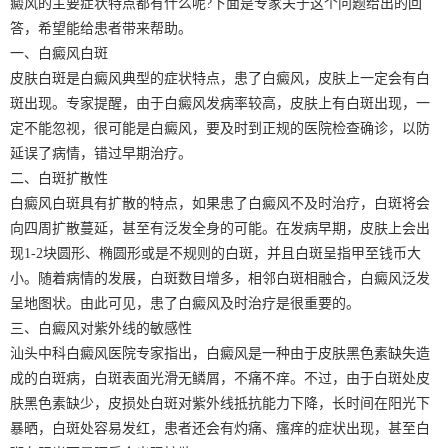
癜风的主要症状特点都有什么呢?下面是专家关于这个问题给出的回
答，希望能给患者带来帮助。
一、白癜风白斑
皮肤白斑是白癜风典型的症状特点，患了白癜风，皮肤上一定会有白
斑出现。专家提醒，由于白癜风发病率较高，皮肤上有白斑出现，一
定不能忽视，很可能是白癜风，要及时到正规的医院检查确诊，以防
延误了病情，错过早期治疗。
二、白斑扩散性
白癜风白斑具有扩散的特点，如果患了白癜风不及时治疗，白斑将会
向四周扩散蔓延，甚至有泛发全身的可能。在发病早期，皮肤上会出
现1-2块圆形、椭圆形或是不规则的白斑，并且白斑呈指甲至钱币大
小。随着病情的发展，白斑数目增多，相邻白斑相融合，白癜风泛发
呈地图状。由此可见，患了白癜风及时治疗是很重要的。
三、白癜风对紫外线的敏感性
汕头中科白癜风医院专家指出，白癜风是一种由于皮肤黑色素缺失造
成的白斑病，白斑表面光滑无鳞屑，不痛不痒。不过，由于白斑处皮
肤黑色素缺少，皮损处白斑对紫外线抵抗能力下降，长时间在阳光下
暴晒，白斑处容易发红，患者还会有灼痛、瘙痒的症状出现，甚至白