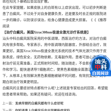
斑在阳光下暴晒后会出现扩散。
在此专家提醒，如果皮肤上的白斑有以上症状出现，可以初步判断是
患了白癜风，不过处于对自身健康负责，还是要及时去正规的医院进
一步的确诊，以防误诊误治，给身心健康造成更大损害。《《《推荐
阅读
【治疗白癜风，美国Xtrac308nm极速全激光诊疗系统是】
汕头中科白癜风医院采用的中医调理，西医治疗的方法，对治疗白癜
风有很多帮助。专家表示，用中医调理内脏器官，外部结合治疗，效
果更好。美国Xtrac308nm极速全激光系统的技术气体光源只作用于皮
肤表皮，绿色安全，无药物依赖，无毒副作用，患者可放心选用。照
射治疗前无需准备，正式照射时间短，随治随走，不会影响患者的工
作和学习。能快速诱导T细胞凋亡，使黑色素细胞全面激活，双管齐
下，从根本上有效解决黑色素细胞被破坏的问题，有效抗复发，对早
期白斑治疗效果更明显。
白癜风的主要症状特点都有什么呢?上述就是专家给出的回答，希望能
给患者带来帮助。如果还有疑问，欢迎在线咨询。
上一篇：
发病早期的白癜风都有什么症状呢
下一篇：
你知道患上白癜风后会出现哪些症状吗