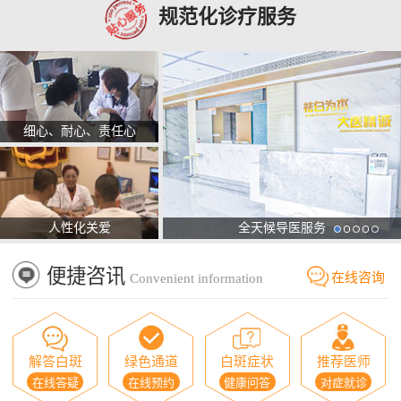
规范化诊疗服务
细心、耐心、责任心
人性化关爱
全天候导医服务
便捷咨讯
在线咨询
Convenient information
解答白斑
绿色通道
白斑症状
推荐医师
在线答疑
在线预约
健康问答
对症就诊