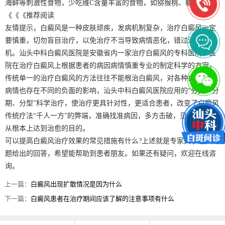
海鲜等刺激性食物，少吃维C含量丰富的食物，如猕猴桃、橘子等。
《《《推荐阅读
友情提示，白癜风是一种皮肤顽疾，发病机制复杂，治疗白癜风一定
要慎重，切勿盲目治疗，以免治疗不当导致病情恶化，错过治疗时
机。汕头中科白癜风医院是安徽省内一家治疗白癜风的专科医院，医
院在治疗白癜风上根据患者的病因病情慎重专业的制定科学的方案，
传统单一的治疗白癜风的方法往往不能根治白癜风，对各种白癜风的
病情也存在不同的负面的影响，汕头中科白癜风医院应用的“分类、分
期、分型”科学治疗，使治疗更具针对性，更适合患者，改变了白癜风
传统疗法“千人一方”的弊端，准确找准病因，多方击破，见效快速，
从根本上达到治愈的目的。
可以提高白癜风治疗效果的常见措施有什么?上述就是专家关于这个问
题给出的回答，希望能帮助到患者朋友。如果还有疑问，欢迎在线咨
询。
上一篇：
白癜风出现扩散情况是因为什么
下一篇：
白癜风患者在治疗期间应该了解的注意事项有什么