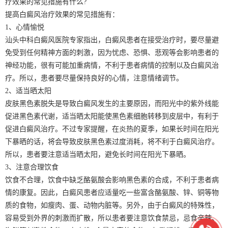
疗效果的常见措施有什么?
提高白癜风治疗效果的常见措施有：
1、心情愉悦
汕头中科白癜风医院专家指出，白癜风患者在接受治疗时，要尽量避
免受到任何精神方面的刺激，因为忧虑、恐惧、悲观等会影响患者的
神经功能，很有可能加重病情，不利于患者病情的控制以及白癜风治
疗。所以，患者要尽量保持良好的心情，注意情绪调节。
2、适当晒太阳
皮肤黑色素脱失是导致白癜风发生的主要原因，而阳光中的紫外线能
促进黑色素代谢，适当晒太阳能使黑色素细胞转移到皮层中，有利于
促进白癜风治疗。不过专家提醒，在炎热的夏季，如果长时间在阳光
下暴晒的话，将会导致皮肤黑色素过度消耗，将不利于白癜风治疗。
所以，患者要注意适当晒太阳，避免长时间在阳光下暴晒。
3、注意合理饮食
饮食不合理，饮食中缺乏酪氨酸会影响黑色素的合成，不利于患者病
情的康复。因此，白癜风患者应适量吃一些富含酪氨酸、锌、铜等物
质的食物，如瘦肉、蛋、动物内脏等。另外，由于白癜风的特殊性，
容易受到外界的刺激而扩散，所以患者要注意饮食禁忌，忌食辛辣、