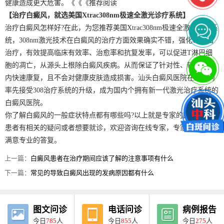
健康造成更大危害。《《《推荐阅读
【治疗白癜风，就选美国Xtrac308nm极速全激光诊疗系统】
治疗白癜风怎样好?在此，为您推荐美国Xtrac308nm极速全激光诊疗系
统，308nm激光技术在白癜风的治疗方面效果确实不错，强化、巩固
治疗，有效提高临床有效率、治愈率和抗复发率，可以促进T淋巴细
胞的凋亡，从源头上根除白癜风疾病。从而保证了针对性、较短周期
内快速康复，且不会对健康皮肤造成损害。汕头白癜风医院在全国内
率先接受308治疗系统的升级，成为国内个拥有新一代激光治疗系统的
白癜风医院。
你了解白癜风的一般症状特点都有哪些吗?以上就是专家的回答，如果
患者有相关的疑问或者想要就诊，欢迎咨询在线专家，专家将会给您
满意专业的答复。
上一篇：
白癜风患者在治疗期间应该了解的注意事项有什么
下一篇：
常见的导致白癜风出现的发病原因都有什么
图文问诊
电话问诊
病例报告
今日
785
人
今日
855
人
今日
275
人