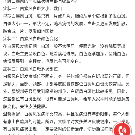
了解白癜风的一般症状特点都有哪些吗?
症状一：白癜风白斑大小、数目
早期白癜风白斑一般只有一片或几片，继续从单个皮损到多发白斑。
白斑大小不一，形状不定，随着病情的发展，白斑会逐渐发展扩散，
融合成一片，泛发如地图状。
症状二：白癜风白斑颜色变化
在白癜风发病初期，白斑一般不太明显，便面光滑，没有鳞屑等出
现，白斑主要呈淡白色，随着病程进展，白色逐渐加深，呈纯白色。
病情发展到一定程度，毛发也有可能变白。
症状三：白癜风白斑多发部位
白癜风白斑发病部位不固定，身上任何部位都有白斑出现的可能，但
是额头、面部、颈部、手部等皮肤暴露部位白癜风白斑比较常见。另
外，腰腹部等容易受到摩擦的部位，白癜风白斑也比较多见。因此，
这些部位有白斑出现，很有可能是白癜风，希望大家平时能多留意皮
肤变化，关注皮肤健康。
温馨提醒，白癜风发病率比较高，并且发病没有年龄限制，每个人都
有患上白癜风的可能。所以，大家平时要多关注皮肤健康，一旦发现
有白癜风症状出现，一定要及时的诊断治疗，切勿贻误病情，给身心