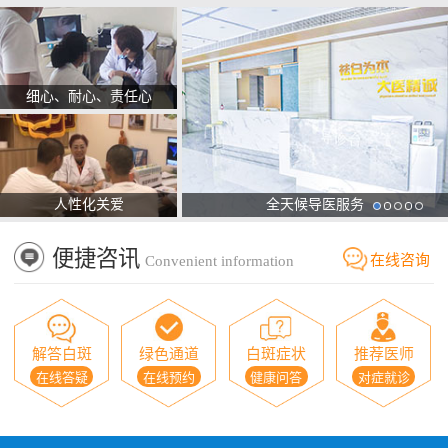
细心、耐心、责任心
人性化关爱
全天候导医服务
便捷咨讯
在线咨询
Convenient information
解答白斑
绿色通道
白斑症状
推荐医师
在线答疑
在线预约
健康问答
对症就诊