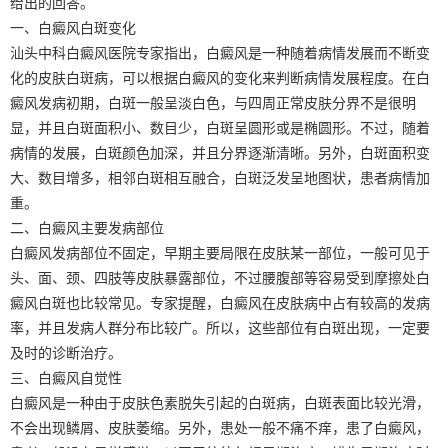
给出的回答。
一、白癜风白斑变化
汕头中科白癜风医院专家指出，白癜风是一种随着病情发展而不断变
化的皮肤白斑病，可以根据白癜风的变化来判断病情发展程度。在白
癜风发病初期，白斑一般呈淡白色，与四周正常皮肤分界不是很明
显，并且白斑面积小、数目少，白斑呈圆形或是椭圆形。不过，随着
病情的发展，白斑颜色加深，并且分界逐渐清晰。另外，白斑面积变
大、数目增多，相邻白斑相互融合，白斑泛发呈地图状，患者病情加
重。
二、白癜风主要发病部位
白癜风发病部位不固定，早期主要局限在皮肤某一部位，一般可见于
头、面、颈、四肢等皮肤暴露部位，不过腰腹部等容易受到摩擦处白
癜风白斑也比较常见。专家提醒，白癜风在皮肤病中占有较高的发病
率，并且发病人群分布比较广。所以，这些部位有白斑出现，一定要
及时的诊断治疗。
三、白癜风自觉性
白癜风是一种由于皮肤色素脱失引起的白斑病，白斑表面比较光滑，
不会出现鳞屑、皮肤萎缩。另外，患处一般不痛不痒，患了白癜风，