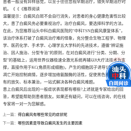
患者一般没有异样感觉，以至于往往忽视早期治疗，错失早期治疗时
机。《《《推荐阅读
温馨提示：白癜风白斑不会自行消失，对患者的身心健康危害性比较
大，患了白癜风务必要重视治疗。治疗白癜风，要选择科学的方法。
在此，为您推荐汕头中科白癜风医院的“中科TSN白癜风康复体系”，
该治疗体系打破了白癜风治疗难的怪象，充分整合生物工程学、物理
学、医药化学、手术学、心理学五大学科的先进技术，遵循“辨证施
治、因人施治、分型专治”的原则，在对白癜风进行“分类、分期、分
型”的基础上，运用世界仪器极速全激光系统再辅以8大疗法技术为支
撑，直接作用于KC(角质形成细胞)，产生的细胞因子诱导T淋巴细胞
凋亡开始控制病情，逐步增加络氨酸酶的活性，促使黑色素的合成，
有的放矢、标本兼治，一站式解决各种白癜风难题。
患上白癜风后出现的一般症状表现都有哪些?上述就是专家给出的回
答，希望能帮助到患者朋友。如果还有疑问，可以在线咨询，的在线
专家将一对一为您解惑。
上一篇：
得白癜风有哪些常见的症状呢
下一篇：
哪些因素是导致白癜风发生的主要因素