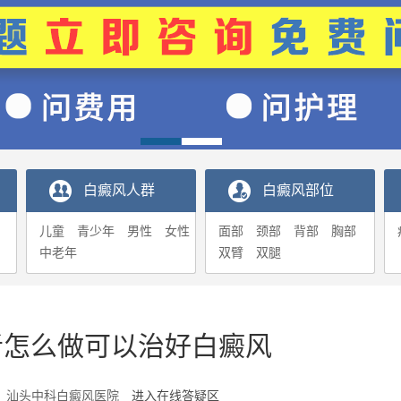
白癜风人群
白癜风部位
儿童
青少年
男性
女性
面部
颈部
背部
胸部
中老年
双臂
双腿
者怎么做可以治好白癜风
6-12 汕头中科白癜风医院
进入在线答疑区