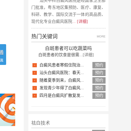
汕头中科白癜风医院是经国家卫生部
门批准，粤东地区集预防、医疗、康复、
科研、教学、国际交流于一体的高品质、
现代化专业白癜风医院
... [详细]
热门关键词
MORE
白斑患者可以吃蔬菜吗
白斑患者的饮食是很需...
[详细]
·
白癜风患者寒假住院治...
预约
·
汕头白癜风医院：春天...
预约
·
随着夏季到来，白癜风...
预约
·
发现青少年得了白癜风...
预约
·
四月是白癜风扩散复发...
预约
祛白技术