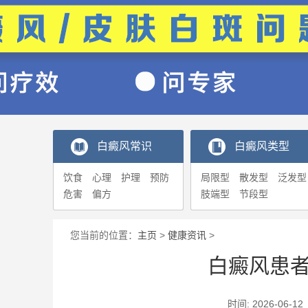
白癜风常识
白癜风类型
饮食
心理
护理
预防
局限型
散发型
泛发型
危害
偏方
肢端型
节段型
您当前的位置：
主页
>
健康资讯
>
白癜风患
时间: 2026-0