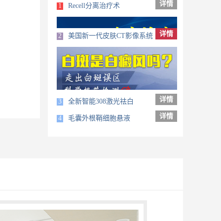
详情
1
Recell分离治疗术
详情
2
美国新一代皮肤CT影像系统
详情
3
全新智能308激光祛白
详情
4
毛囊外根鞘细胞悬液