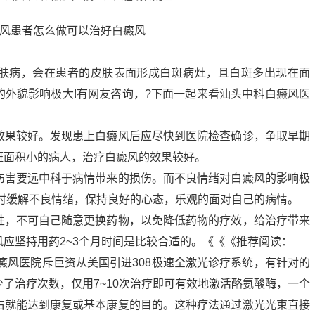
肤病，会在患者的皮肤表面形成白斑病灶，且白斑多出现在面
的外貌影响极大!有网友咨询，?下面一起来看汕头中科白癜风医
效果较好。发现患上白癜风后应尽快到医院检查确诊，争取早期
斑面积小的病人，治疗白癜风的效果较好。
伤害要远中科于病情带来的损伤。而不良情绪对白癜风的影响极
及时缓解不良情绪，保持良好的心态，乐观的面对自己的病情。
性，不可自己随意更换药物，以免降低药物的疗效，给治疗带来
应坚持用药2~3个月时间是比较合适的。《《《推荐阅读：
癜风医院斥巨资从美国引进308极速全激光诊疗系统，有针对的
了治疗次数，仅用7~10次治疗即可有效地激活酪氨酸酶，一个
右就能达到康复或基本康复的目的。这种疗法通过激光光束直接