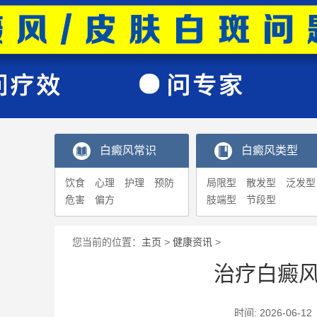
白癜风常识
白癜风类型
饮食
心理
护理
预防
局限型
散发型
泛发型
危害
偏方
肢端型
节段型
您当前的位置：
主页
>
健康资讯
>
治疗白癜
时间: 2026-0