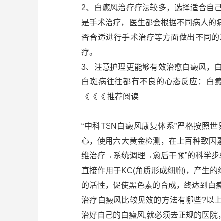
2、白癜风治疗疗法较多，选择适合自
是手术治疗，医生都会根据不同病人的
否合适进行手术治疗等方面做出不同的
疗。
3、注意护理更能够有效治愈白癜风，
白斑病往往都有不良的心态反应：白
《《《 推荐阅读
“中科TSN白癜风康复体系”严格按照
心，使用六大黄金检测，在上百种致因素
维治疗→系统调理→愈后干预”的科学
直接作用于KC(角质形成细胞)，产生
的活性，促使黑色素的合成，终达到白
治疗白癜风比较见效的方法有哪些?以
治好自己的白癜风,就必须去正规的医