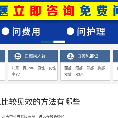
白癜风人群
白癜风部位
儿童
青少年
男性
女性
面部
颈部
背部
胸部
中老年
双臂
双腿
风比较见效的方法有哪些
6-12 汕头中科白癜风医院
进入在线答疑区