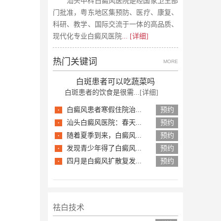
汕头中科白癜风医院是经国家卫生部
门批准，粤东地区集预防、医疗、康复、
科研、教学、国际交流于一体的高品质、
现代化专业白癜风医院
... [详细]
热门关键词
MORE
白斑患者可以吃蔬菜吗
白斑患者的饮食是很需...
[详细]
·
白癜风患者寒假住院治...
预约
·
汕头白癜风医院：春天...
预约
·
随着夏季到来，白癜风...
预约
·
发现青少年得了白癜风...
预约
·
四月是白癜风扩散复发...
预约
祛白技术