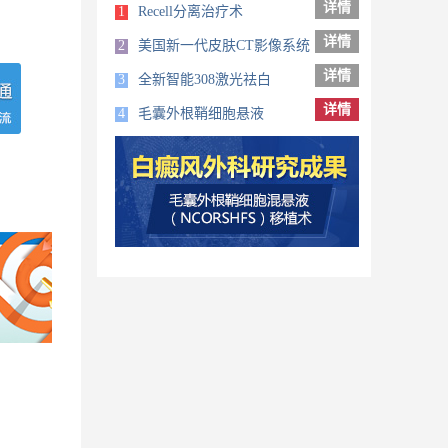
详情
1
Recell分离治疗术
详情
2
美国新一代皮肤CT影像系统
详情
3
全新智能308激光祛白
详情
4
毛囊外根鞘细胞悬液