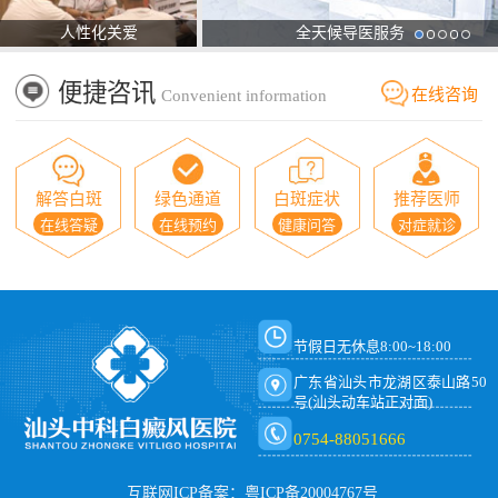
人性化关爱
全天候导医服务
便捷咨讯
在线咨询
Convenient information
解答白斑
绿色通道
白斑症状
推荐医师
在线答疑
在线预约
健康问答
对症就诊
节假日无休息8:00~18:00
广东省汕头市龙湖区泰山路50
号(汕头动车站正对面)
0754-88051666
互联网ICP备案：粤ICP备20004767号