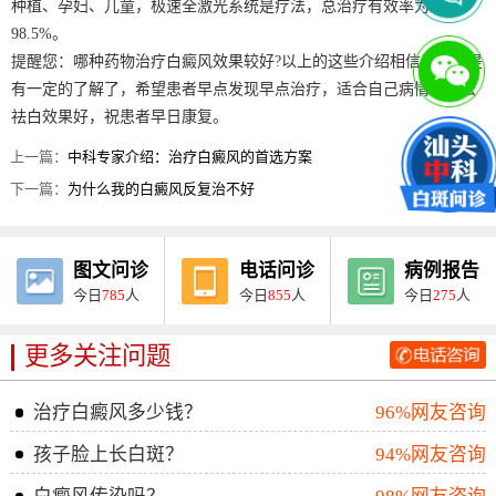
种植、孕妇、儿童，极速全激光系统是疗法，总治疗有效率为
98.5%。
提醒您：哪种药物治疗白癜风效果较好?以上的这些介绍相信患者都是
有一定的了解了，希望患者早点发现早点治疗，适合自己病情的方法
祛白效果好，祝患者早日康复。
上一篇：
中科专家介绍：治疗白癜风的首选方案
下一篇：
为什么我的白癜风反复治不好
图文问诊
电话问诊
病例报告
今日
785
人
今日
855
人
今日
275
人
更多关注问题
治疗白癜风多少钱？
96%网友咨询
孩子脸上长白斑？
94%网友咨询