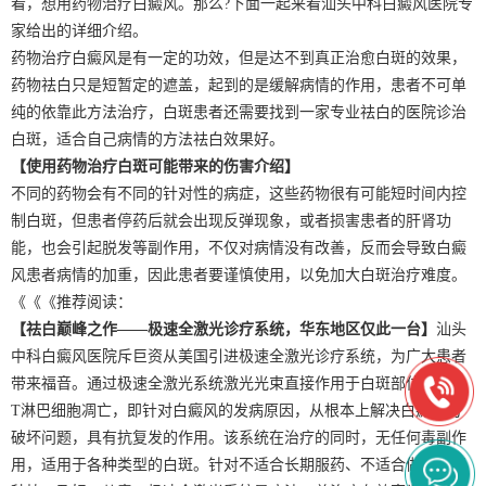
看，想用药物治疗白癜风。那么?下面一起来看汕头中科白癜风医院专
家给出的详细介绍。
药物治疗白癜风是有一定的功效，但是达不到真正治愈白斑的效果，
药物祛白只是短暂定的遮盖，起到的是缓解病情的作用，患者不可单
纯的依靠此方法治疗，白斑患者还需要找到一家专业祛白的医院诊治
白斑，适合自己病情的方法祛白效果好。
【使用药物治疗白斑可能带来的伤害介绍】
不同的药物会有不同的针对性的病症，这些药物很有可能短时间内控
制白斑，但患者停药后就会出现反弹现象，或者损害患者的肝肾功
能，也会引起脱发等副作用，不仅对病情没有改善，反而会导致白癜
风患者病情的加重，因此患者要谨慎使用，以免加大白斑治疗难度。
《《《推荐阅读：
【祛白巅峰之作——极速全激光诊疗系统，华东地区仅此一台】
汕头
中科白癜风医院斥巨资从美国引进极速全激光诊疗系统，为广大患者
带来福音。通过极速全激光系统激光光束直接作用于白斑部位，促进
T淋巴细胞凋亡，即针对白癜风的发病原因，从根本上解决白癜风的
破坏问题，具有抗复发的作用。该系统在治疗的同时，无任何毒副作
用，适用于各种类型的白斑。针对不适合长期服药、不适合做黑色素