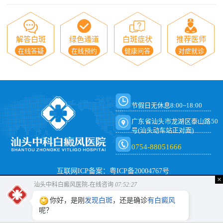
解答白斑
绿色通道
白斑症状
推荐医师
在线答疑
在线预约
健康问答
对症就诊
节假日无休息8:00~18:00
广东省汕头市龙湖区泰山路50
号(汕头动车站正对面)
0754-88051666
互联网ICP备案：粤ICP备20004767号
×
汕头中科白癜风医院-在线咨询
07:52:27
你好，是刚
发现白斑
，还是确诊
有白癜风
呢？