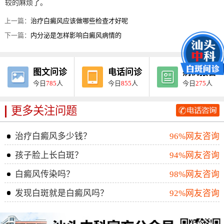
较的麻烦了。
上一篇：
治疗白癜风应该做哪些检查才好呢
下一篇：
内分泌是怎样影响白癜风病情的
图文问诊
电话问诊
病例报告
今日
785
人
今日
855
人
今日
275
人
更多关注问题
治疗白癜风多少钱？
96%网友咨询
孩子脸上长白斑？
94%网友咨询
白癜风传染吗？
98%网友咨询
发现白斑就是白癜风吗？
92%网友咨询