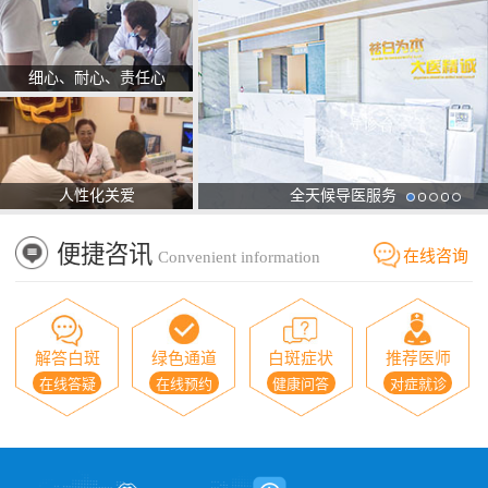
细心、耐心、责任心
人性化关爱
全天候导医服务
便捷咨讯
在线咨询
Convenient information
解答白斑
绿色通道
白斑症状
推荐医师
在线答疑
在线预约
健康问答
对症就诊