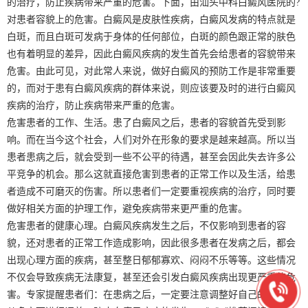
的治疗，防止疾病带来严重的危害。下面，由汕头中科白癜风医院的?
对患者容貌上的危害。白癜风是皮肤性疾病，白癜风发病的特点就是
白斑，而且白斑可发病于身体的任何部位，白斑的颜色跟正常的肤色
也有着明显的差异，因此白癜风疾病的发生首先会给患者的容貌带来
危害。由此可见，对此常人来说，做好白癜风的预防工作是非常重要
的，而对于患有白癜风疾病的群体来说，则应该要及时的进行白癜风
疾病的治疗，防止疾病带来严重的危害。
危害患者的工作、生活。患了白癜风之后，患者的容貌首先受到影
响。而在当今这个社会，人们对外在形象的要求是越来越高。所以当
患者患病之后，就会受到一些不公平的待遇，甚至会因此失去许多公
平竞争的机会。那么这就直接危害到患者的正常工作以及生活，给患
者造成不可磨灭的伤害。所以患者们一定要重视疾病的治疗，同时要
做好相关方面的护理工作，避免疾病带来更严重的危害。
危害患者的健康心理。白癜风疾病发生之后，不仅影响到患者的容
貌，还对患者的正常工作造成影响，因此很多患者在发病之后，都会
出现心理方面的疾病，甚至整日郁郁寡欢、闷闷不乐等等。这些情况
不仅会导致疾病无法康复，甚至还会引发白癜风疾病出现更严重的危
害。专家提醒患者们：在患病之后，一定要注意调整好自己的心态，