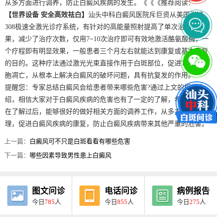
从多方面进行调养，防止白癜风疾病的发生。《《《推荐阅读：
【世界设备 安全高效祛白】
汕头中科白癜风医院斥巨资从美国引进
308极速全激光诊疗系统，有针对的高能量照射提高了单次治疗的效
果，减少了治疗次数，仅用7~10次治疗即可有效地激活酪氨酸酶，一
个疗程即有明显效果，一般患者三个月左右就能达到康复或基本康复
的目的。这种疗法通过激光光束直接作用于白斑部位，促进T淋巴细
胞凋亡，从根本上解决白癜风的破坏问题，具有抗复发的作用。
提醒您：专家总结白癜风会给患者带来哪些危害?通过上文的相关介
绍，相信大家对于白癜风疾病的危害也有了一定的了解，希望患者们
在了解过后，能够很好的做好相关方面的调养工作，从多方面进行护
理，促进白癜风疾病的康复，防止白癜风疾病带来其他严重的危害。
上一篇：
白癜风可不只是白斑看看有哪些危害
下一篇：
哪些因素导致男性患上白癜风
图文问诊
电话问诊
病例报告
今日
785
人
今日
855
人
今日
275
人