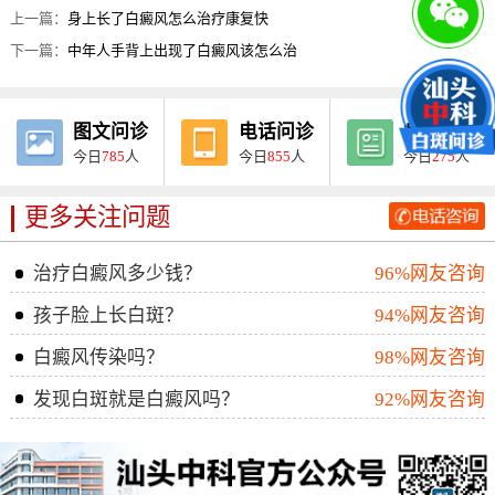
上一篇：
身上长了白癜风怎么治疗康复快
下一篇：
中年人手背上出现了白癜风该怎么治
图文问诊
电话问诊
病例报告
今日
785
人
今日
855
人
今日
275
人
更多关注问题
治疗白癜风多少钱？
96%网友咨询
孩子脸上长白斑？
94%网友咨询
白癜风传染吗？
98%网友咨询
发现白斑就是白癜风吗？
92%网友咨询