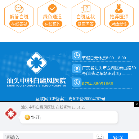
解答白斑
绿色通道
白斑症状
推荐医师
在线答疑
在线预约
健康问答
对症就诊
节假日无休息8:00~18:00
广东省汕头市龙湖区泰山路50
号(汕头动车站正对面)
0754-88051666
互联网ICP备案：粤ICP备20004767号
×
汕头中科白癜风医院-在线咨询
15:51:25
你好，是
发送