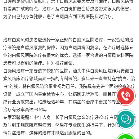
白癜风是常见的皮肤病，患了白癜风需要患者及时治疗，白癜风病情
有着易扩散的特点，治疗不及时白斑扩散会给患者带来很大的伤害，
为了自己的身体健康，患了白癜风应到正规医院及时治疗。
治疗白癜风时患者应选择一家正规的白癜风医院治疗，一家合适的治
疗医院是白癜风康复的保障，因为白癜风病因复杂，在治疗时选择专
业的白癜风医院治疗有很大的优势，选择一家合适的白癜风专科医院
患者可以得到的治疗。》》推荐阅读：
白癜风治疗一定要选择较好的医院，汕头中科白癜风医院作为安徽白
癜风临床治疗领域首屈一指的专科医院，多年来一直坚持在“抗白、治
白”的线，将白癜风防治事业视为己任，我院具有先进全面的检查治疗
设备，成立了国内黄金检验中心，让病因无所遁形，而且在白癜风治
疗行业贡献突出，临床经验40年，在病症的治疗中更加的专业权威，
治疗有效率高达98.5%。
专家温馨提醒：中年人身上长了白癜风怎么治疗好?治疗白癜风患者应
及时到正规医院查明病因，然后在专业医生的指导下，针对自己的病
情对症治疗，这样的治疗才能达到康复的目的。