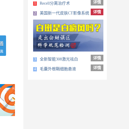
详情
1
Recell分离治疗术
详情
2
美国新一代皮肤CT影像系统
详情
3
全新智能308激光祛白
详情
4
毛囊外根鞘细胞悬液