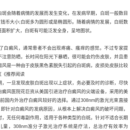
白斑会随着病情的发展而发生变化，在发病早期，白斑一般数目
甲至钱币大小;白斑多为圆形或是椭圆形。随着病情的发展，白斑数
斑面积扩大，白斑有可能泛发全身，呈地图状。
了白癜风，通常患者不会出现疼痛、瘙痒的感觉。不过专家提
不注意防晒，长时间在阳光下暴晒，很可能会灼伤皮肤，并且患
癜风是一种由于皮肤黑色素脱失引起的白斑病，皮损处皮肤比较
《《推荐阅读
期，一旦发现皮肤白斑出现以上症状，务必要及时的诊断，尽快
白癜风医院花巨资从美国引进治疗白癜风的尖端设备，采用的美
统是目前国内外治疗白癜风较好的选择。通过308nm的激光光束直接
，即针对白癜风的发病原因，从根本上解决白癜风的破坏问题，
时，无任何毒副作用，适用于各种类型的白斑。针对不适合长期
童，308nm准分子激光治疗系统是疗法，总治疗有效率为