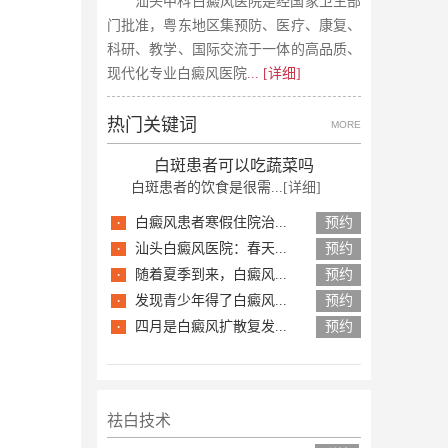
汕头中科白癜风医院是经国家卫生部
门批准，粤东地区集预防、医疗、康复、
科研、教学、国际交流于一体的高品质、
现代化专业白癜风医院
... [详细]
热门关键词
MORE
白斑患者可以吃蔬菜吗
白斑患者的饮食是很需...
[详细]
·
白癜风患者寒假住院治...
预约
·
汕头白癜风医院：春天...
预约
·
随着夏季到来，白癜风...
预约
·
发现青少年得了白癜风...
预约
·
四月是白癜风扩散复发...
预约
祛白技术