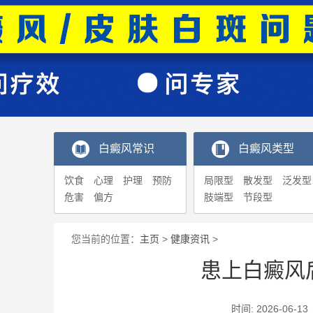
白癜风常识
白癜风类型
饮食
心理
护理
预防
局限型
散发型
泛发型
危害
偏方
肢端型
节段型
您当前的位置：
主页
>
健康资讯
>
患上白癜风
时间: 2026-0