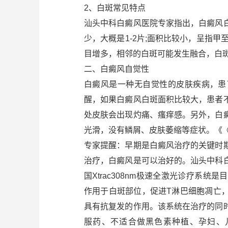
2、白斑常见特点
汕头中科白癜风医院专家指出，白癜风
少，大概是1-2片;面积比较小，呈指
目增多，相邻的白斑可能发生融合，白
二、白癜风自觉性
白癜风是一种无自觉性的皮肤疾病，患
醒，如果白癜风白斑面积比较大，患者
处皮肤会出现灼痛、瘙痒感。另外，白
光滑，没有鳞屑、皮肤萎缩等症状。《
专家提醒：早期是白癜风治疗的关键时
治疗，白癜风是可以治好的。汕头中科
国Xtrac308nm极速全激光诊疗系
作用于白斑部位，促进T淋巴细胞凋亡
具有抗复发的作用。该系统在治疗的同
服药、不适合做黑色素种植、孕妇、儿