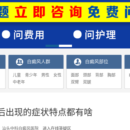
白癜风人群
白癜风部位
儿童
青少年
男性
女性
面部
颈部
背部
胸部
中老年
双臂
双腿
后出现的症状特点都有啥
6-13 汕头中科白癜风医院
进入在线答疑区