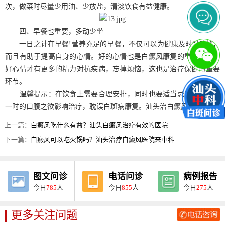
次，做菜时尽量少用油、少放盐，清淡饮食有益健康。
四、早餐也重要，多动少坐
一日之计在早餐!营养充足的早餐，不仅可以为健康及时“加油”，
而且有助于提高自身的心情。好的心情也是白癜风康复的重要因素，
好心情才有更多的精力对抗疾病，忘掉烦恼，这也是治疗保健的重要
环节。
温馨提示：在饮食上需要合理安排，同时也要适当忌口，切勿因
一时的口腹之欲影响治疗，耽误白斑病康复。汕头治白癜风选择中科
上一篇：
白癜风吃什么有益？汕头白癜风治疗有效的医院
下一篇：
白癜风可以吃火锅吗？汕头治疗白癜风医院来中科
图文问诊
电话问诊
病例报告
今日
785
人
今日
855
人
今日
275
人
更多关注问题