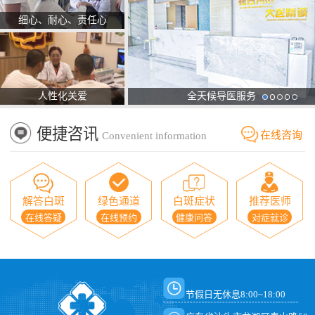
细心、耐心、责任心
人性化关爱
全天候导医服务
便捷咨讯
在线咨询
Convenient information
解答白斑
绿色通道
白斑症状
推荐医师
在线答疑
在线预约
健康问答
对症就诊
节假日无休息8:00~18:00