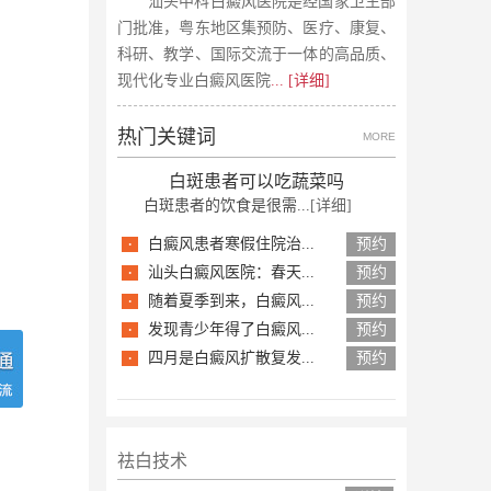
汕头中科白癜风医院是经国家卫生部
门批准，粤东地区集预防、医疗、康复、
科研、教学、国际交流于一体的高品质、
现代化专业白癜风医院
... [详细]
热门关键词
MORE
白斑患者可以吃蔬菜吗
白斑患者的饮食是很需...
[详细]
·
白癜风患者寒假住院治...
预约
·
汕头白癜风医院：春天...
预约
·
随着夏季到来，白癜风...
预约
·
发现青少年得了白癜风...
预约
·
四月是白癜风扩散复发...
预约
祛白技术