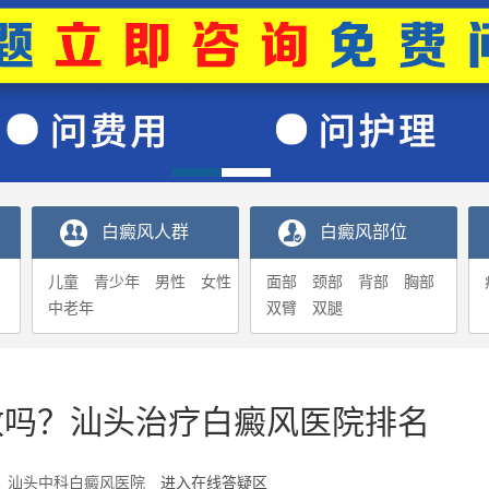
白癜风人群
白癜风部位
儿童
青少年
男性
女性
面部
颈部
背部
胸部
中老年
双臂
双腿
散吗？汕头治疗白癜风医院排名
2-07 汕头中科白癜风医院
进入在线答疑区