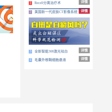
详情
1
Recell分离治疗术
详情
2
美国新一代皮肤CT影像系统
详情
3
全新智能308激光祛白
详情
4
毛囊外根鞘细胞悬液