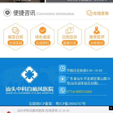
便捷咨讯
在线咨询
Convenient information
解答白斑
绿色通道
白斑症状
推荐医师
在线答疑
在线预约
健康问答
对症就诊
节假日无休息8:00~18:00
广东省汕头市龙湖区泰山路50
号(汕头动车站正对面)
0754-88051666
互联网ICP备案：粤ICP备20004767号
×
汕头中科白癜风医院-在线咨询
22:10:44