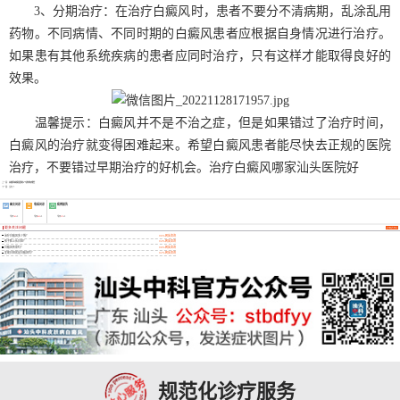
3、分期治疗：在治疗白癜风时，患者不要分不清病期，乱涂乱用
药物。不同病情、不同时期的白癜风患者应根据自身情况进行治疗。
如果患有其他系统疾病的患者应同时治疗，只有这样才能取得良好的
效果。
温馨提示：白癜风并不是不治之症，但是如果错过了治疗时间，
白癜风的治疗就变得困难起来。希望白癜风患者能尽快去正规的医院
治疗，不要错过早期治疗的好机会。治疗白癜风哪家汕头医院好
上一篇：
白癜风病情发展的4个表现有哪些
下一篇：没有了
图文问诊
电话问诊
病例报告
今日
785
人
今日
855
人
今日
275
人
更多关注问题
治疗白癜风多少钱？
96%网友咨询
孩子脸上长白斑？
94%网友咨询
白癜风传染吗？
98%网友咨询
发现白斑就是白癜风吗？
92%网友咨询
规范化诊疗服务