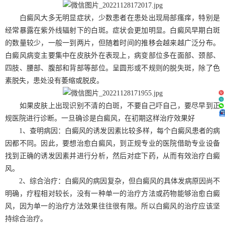
白癜风大多无明显症状，少数患者在患处出现局部瘙痒，特别是
经常暴露在紫外线辐射下的白斑。症状会更加明显。白癜风早期白斑
的数量较少，一般一到两片，但随着时间的推移会越来越广泛分布。
白癜风病变主要集中在皮肤外在表现上，病变部位多在面部、颈部、
四肢、腰部、腹部和背部等部位。呈圆形或不规则的脱失斑，除了色
素脱失，患处没有萎缩或脱皮。
如果皮肤上出现识别不清的白斑，不要自己吓自己，要尽早到正
规医院进行诊断。一旦确诊是白癜风，在初期这样治疗效果好
1、查明病因：白癜风的诱发因素比较多样，每个白癜风患者的病
因都不同。因此，要想治愈白癜风，到正规专业的医院借助专业设备
找到正确的诱发因素并进行分析，然后对症下药，从而有效治疗白癜
风。
2、综合治疗：白癜风的病因复杂，但白癜风的具体发病原因尚不
明确，疗程相对较长，没有一种单一的治疗方法或药物能够治愈白癜
风，因为单一的治疗方法效果往往很有限。所以白癜风的治疗应该坚
持综合治疗。