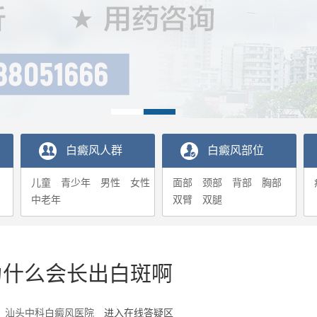
白癜风人群
白癜风部位
儿童
青少年
男性
女性
面部
颈部
背部
胸部
中老年
双臂
双腿
为什么会长出白斑啊
7-02 汕头中科白癜风医院
进入在线答疑区