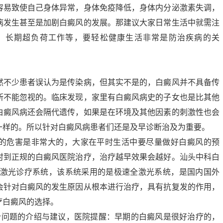
容易致使自己身体异常，身体免疫降低，身体内分泌激素失调，
病发生甚至是加剧白癜风的发展。那建议大家日常生活中就需注
，长期超负荷工作等，要轻松健康生活非常是防治疾病的关
然不少患者误认为是传染病，但其实不是的，白癜风并不具备传
所不能忽视的。临床发现，家里有白癜风病史的子女也是比其他
白癜风病还会隔代遗传，如果是在环境及其他因素的刺激性也会
一样的。所以针对白癜风病患者们还是及早诊断治及为重要。
的危害是非常大的，大家在平时生活中要尽量做好白癜风的预
时到正规的白癜风医院治疗，治疗越早效果会越好。汕头中科白
极速全激光诊疗系统，该系统采用的是极速全激光系统，是国内国外
会针对白癜风的发生原因从根本进行治疗，具有抗复发的作用，
疗白癜风的选择。
个问题的介绍与建议，医院提醒：早期的白癜风是很好治疗的，