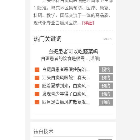
汕头中科白癜风医院是经国家卫生部
门批准，粤东地区集预防、医疗、康复、
科研、教学、国际交流于一体的高品质、
现代化专业白癜风医院
... [详细]
热门关键词
MORE
白斑患者可以吃蔬菜吗
白斑患者的饮食是很需...
[详细]
·
白癜风患者寒假住院治...
预约
·
汕头白癜风医院：春天...
预约
·
随着夏季到来，白癜风...
预约
·
发现青少年得了白癜风...
预约
·
四月是白癜风扩散复发...
预约
祛白技术