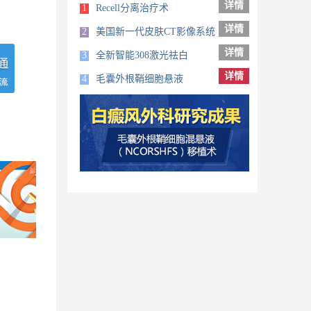
详情
1
Recell分离治疗术
详情
2
美国新一代皮肤CT影像系统
详情
3
全新智能308激光祛白
详情
4
毛囊外根鞘细胞悬液