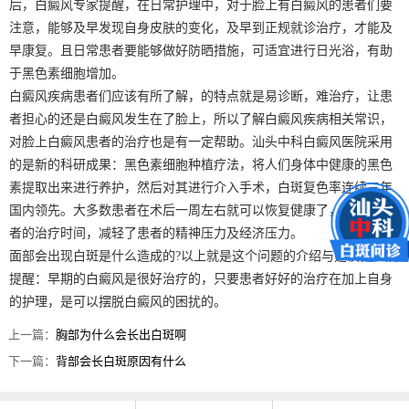
后，白癜风专家提醒，在日常护理中，对于脸上有白癜风的患者们要
注意，能够及早发现自身皮肤的变化，及早到正规就诊治疗，才能及
早康复。且日常患者要能够做好防晒措施，可适宜进行日光浴，有助
于黑色素细胞增加。
白癜风疾病患者们应该有所了解，的特点就是易诊断，难治疗，让患
者担心的还是白癜风发生在了脸上，所以了解白癜风疾病相关常识，
对脸上白癜风患者的治疗也是有一定帮助。汕头中科白癜风医院采用
的是新的科研成果：黑色素细胞种植疗法，将人们身体中健康的黑色
素提取出来进行养护，然后对其进行介入手术，白斑复色率连续三年
国内领先。大多数患者在术后一周左右就可以恢复健康了，缩短了患
者的治疗时间，减轻了患者的精神压力及经济压力。
面部会出现白斑是什么造成的?以上就是这个问题的介绍与建议，医院
提醒：早期的白癜风是很好治疗的，只要患者好好的治疗在加上自身
的护理，是可以摆脱白癜风的困扰的。
上一篇：
胸部为什么会长出白斑啊
下一篇：
背部会长白斑原因有什么