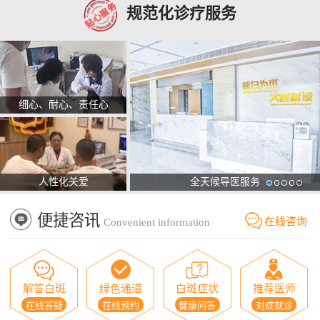
规范化诊疗服务
细心、耐心、责任心
人性化关爱
全天候导医服务
便捷咨讯
在线咨询
Convenient information
解答白斑
绿色通道
白斑症状
推荐医师
在线答疑
在线预约
健康问答
对症就诊