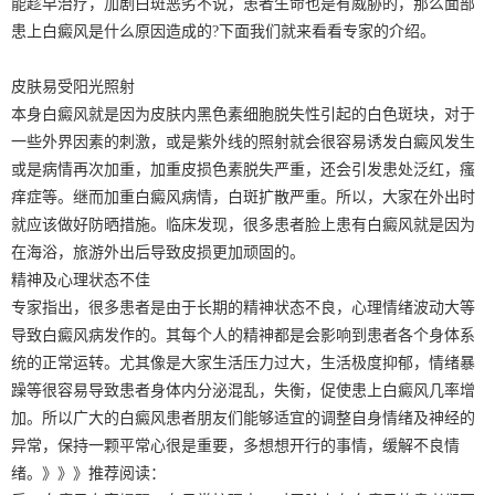
能趁早治疗，加剧白斑恶劣不说，患者生命也是有威胁的，那么面部
患上白癜风是什么原因造成的?下面我们就来看看专家的介绍。
皮肤易受阳光照射
本身白癜风就是因为皮肤内黑色素细胞脱失性引起的白色斑块，对于
一些外界因素的刺激，或是紫外线的照射就会很容易诱发白癜风发生
或是病情再次加重，加重皮损色素脱失严重，还会引发患处泛红，瘙
痒症等。继而加重白癜风病情，白斑扩散严重。所以，大家在外出时
就应该做好防晒措施。临床发现，很多患者脸上患有白癜风就是因为
在海浴，旅游外出后导致皮损更加顽固的。
精神及心理状态不佳
专家指出，很多患者是由于长期的精神状态不良，心理情绪波动大等
导致白癜风病发作的。其每个人的精神都是会影响到患者各个身体系
统的正常运转。尤其像是大家生活压力过大，生活极度抑郁，情绪暴
躁等很容易导致患者身体内分泌混乱，失衡，促使患上白癜风几率增
加。所以广大的白癜风患者朋友们能够适宜的调整自身情绪及神经的
异常，保持一颗平常心很是重要，多想想开行的事情，缓解不良情
绪。》》》推荐阅读：