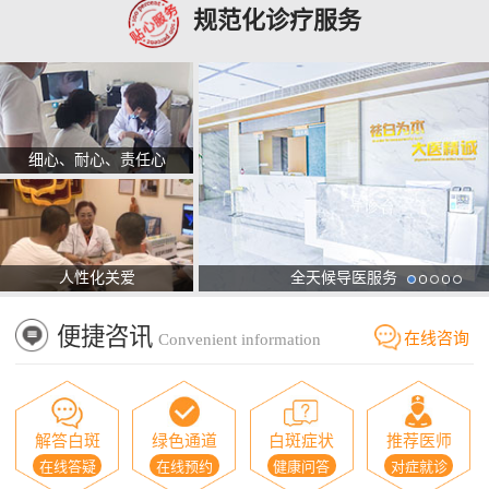
规范化诊疗服务
细心、耐心、责任心
人性化关爱
全天候导医服务
便捷咨讯
在线咨询
Convenient information
解答白斑
绿色通道
白斑症状
推荐医师
在线答疑
在线预约
健康问答
对症就诊