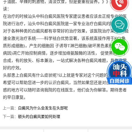
于油腻、辛辣的刺激物，清淡饮食，但是要重视营养。》》》推荐阅
读：
在治疗的时候汕头中科白癜风医院专家建议患者应该去正规专业的医
院进行治疗，汕头中科白癜风医院是一家专业治疗白癜风的医院，它
对于各种种类的白癜风都有非常好的治疗效果，该医院治疗采用308极
速全激光治疗系统——科学祛白优势显著，该系统直接作用于KC(角
质形成细胞)，产生的细胞因 子诱导T淋巴细胞(破坏黑色素形成的致
病因)凋亡开始控制病情，逐步增加络氨酸酶的活性， 促使黑色素的
合成，有的放矢、标本兼治，一站式解决各种白癜风难题，具有非常
好的疗效。
头部患上白癜风有什么症状呢?以上就是专家对这个问题的详细介绍，
希望可以帮助您进一步的认识白癜风，当然如果您还是对白癜风有疑
惑的地方可以随时咨询我院的在线医生，他们会为你解答。期待患者
的早日康复。
上一篇：
白癜风为什么会发生在头部呢
下一篇：
额头的白癜风要如何处理