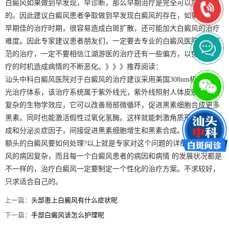
白癜风如果做到早发现，早诊断，那么早期治疗是完全可以实现效果
的。因此建议白癜风患者争取做到早发现白癜风的存在，如果错失了
早期佳的治疗时期，很容易造成白斑扩散，还可能加大白癜风的治疗
难度。因此专家建议患者朋友们，一定要去专业的白癜风医院接受规
范的治疗，一定不要相信江湖游医的治疗还有一些偏方，以免耽误治
疗的时机造成病情的不断恶化。》》》推荐阅读：
汕头中科白癜风医院对于白癜风的治疗建议采用美国308nm极速全激
光治疗体系，该治疗系统属于紫外线光，紫外线照射人体皮肤会导致
复杂的生物学效应，它可以改善局部微循环，促进黑素细胞合成更多
黑素。同时也能激活假性过氧化氢酶。这样就能刺激角质形成细胞合
成和分泌炎症因子，间接促进黑素细胞增生和黑素合成。
额头的白癜风要如何处理?以上就是专家对这个问题的详细介绍，白癜
风的病因复杂，而且每一个白癜风患者的病因和病情 的发展状况都是
不一样的，治疗白癜风一定要制定一个性化的治疗方案。不求较好，
只求适合自己的。
上一篇：
头部患上白癜风有什么症状呢
下一篇：
手部白癜风该怎么护理呢