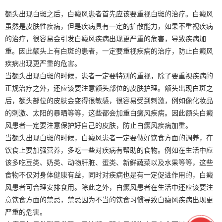
额头出现白斑之后，白癜风患者首先应该要重视白斑的治疗。白癜风
虽然是皮肤性疾病，但是疾病具有一定的扩散能力，如果不重视疾病
的治疗，很容易会引发白癜风疾病出现更严重的危害，导致疾病加
重。因此额头上有白斑的患者，一定要重视疾病的治疗，防止白癜风
疾病出现更严重的危害。
当额头出现白斑的时候，患者一定要特别的重视，除了要重视疾病的
正规治疗之外，还应该要注意额头部位的皮肤护理。额头出现白斑之
后，额头部位的皮肤会变得很敏感，很容易受到刺激，例如像化妆品
的刺激、太阳的暴晒等等，这些都会加重白癜风疾病。因此额头白癜
风患者一定要注意保护好自己的皮肤，防止白癜风疾病加重。
当额头出现白斑的时候，白癜风患者一定要做好饮食方面的调养，在
饮食上要加强营养，多吃一些对疾病有帮助的食物。例如在生活中应
该多吃豆类、奶类、动物肝脏、蛋类、新鲜蔬菜以及水果等等，这些
食物不仅对身体健康有益，同时对疾病也是有一定促进作用的，白癜
风患者可合理安排食用。除此之外，白癜风患者在生活中还应该要注
意饮食方面的禁忌，禁忌因为不当的饮食习惯导致白癜风疾病出现更
严重的危害。