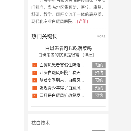
汕头中科白癜风医院是经国家卫生部
门批准，粤东地区集预防、医疗、康复、
科研、教学、国际交流于一体的高品质、
现代化专业白癜风医院
... [详细]
热门关键词
MORE
白斑患者可以吃蔬菜吗
白斑患者的饮食是很需...
[详细]
·
白癜风患者寒假住院治...
预约
·
汕头白癜风医院：春天...
预约
·
随着夏季到来，白癜风...
预约
·
发现青少年得了白癜风...
预约
·
四月是白癜风扩散复发...
预约
祛白技术