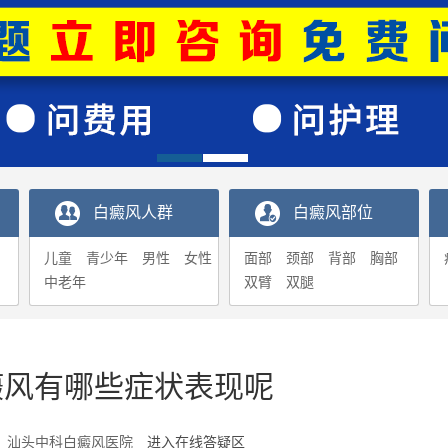
白癜风人群
白癜风部位
儿童
青少年
男性
女性
面部
颈部
背部
胸部
中老年
双臂
双腿
癜风有哪些症状表现呢
7-29 汕头中科白癜风医院
进入在线答疑区