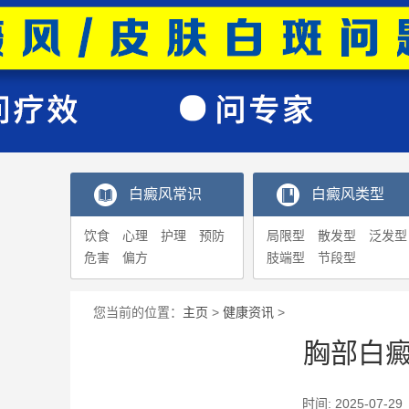
白癜风常识
白癜风类型
饮食
心理
护理
预防
局限型
散发型
泛发型
危害
偏方
肢端型
节段型
您当前的位置：
主页
>
健康资讯
>
胸部白
时间: 2025-0