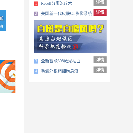
详情
1
Recell分离治疗术
详情
2
美国新一代皮肤CT影像系统
详情
3
全新智能308激光祛白
详情
4
毛囊外根鞘细胞悬液