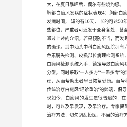
大，在夏日暴晒后，偶尔有些烧灼感。
胸部白癜风发病的症状表现4：胸部白
发病时间， 短的有10天， 长的可达5
些部位，严重者可泛发于全身各处，甚至
通过上述的介绍，若是预防不当，而发
的确诊。其中汕头中科白癜风医院拥有
色素脱失检测、皮损部位病理检测系统
白癜风检测系统入手，锁定导致白癜风
分型。同时采取“一人多方”“一患多专
虑，从而帮助患者早日恢复健康。而号
传统治疗白癜风“轻诊重治”的弊端，倡导
现如今，白癜风的发生是很普遍的，在
时，可以及早发现，及早治疗。专家提
治疗方法，切勿胡乱投医，不当的治疗