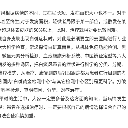
癜风根据病情的不同，其病程长短、发病面积大小也不一。对于
0年甚至终生;对于发病面积，轻微者局限于某一部位，或散发在某
超过体表皮肤的50%以上，此时，治疗就相对要比较困难。
现自身皮肤出现白斑症状时，对此是必须要立即去医院进行专业
六大科学检查，帮您探清白斑真面目。从机体免疫功能检测、黑
、微量元素分析检测、血液细胞分析系统、中医辨证定型等六大
病发的多种诱因，把白癜风患者的症状进行科学的分类、分期、
”的治疗模式，从治疗、康复到愈后巩固跟踪都为患者进行周到的考
称国内“白斑黄金检测中心”与其它检测中心区别是更科学。打破
“科学检测、查明病因、分型、对症治疗”。
平时的生活中，大家一定要多普及这方面的知识，当病情发生
醒：患者在选择治疗时，一定要根据自己的病情选择适合自己的
方法会使病情加重。