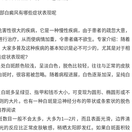
危害性很大的疾病，它是一种慢性疾病，由于患者的疏忽大意，
的进行治疗，从而使病情加重，令患者痛不欲生。专家介绍：随着
，大家多普及这种疾病的基本知识是必不可少的，尤其是对于相
症状表现呢?
损处白斑颜色较浅，呈淡白色，脱色比较轻，往往与正常的皮肤
白斑时，很容易被忽略。随着病程进展，白色逐渐加深，呈纯白
位白斑多呈绿豆、指甲和钱币大小，可变现为圆形、椭圆形或不
则的大片。也有一种白斑是沿神经分布的带状或条索状的脱色
推荐阅读
斑数目一般不会太多，大多为1—2片，而且表面光滑，边界清
光的反应比正常皮肤敏感，稍晒太阳即发红。如果白斑面积较