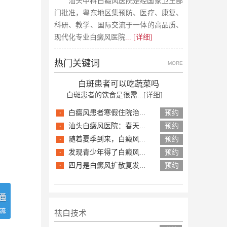
汕头中科白癜风医院是经国家卫生部
门批准，粤东地区集预防、医疗、康复、
科研、教学、国际交流于一体的高品质、
现代化专业白癜风医院
... [详细]
热门关键词
MORE
白斑患者可以吃蔬菜吗
白斑患者的饮食是很需...
[详细]
·
白癜风患者寒假住院治...
预约
·
汕头白癜风医院：春天...
预约
·
随着夏季到来，白癜风...
预约
·
发现青少年得了白癜风...
预约
·
四月是白癜风扩散复发...
预约
祛白技术