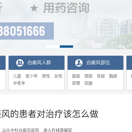
白癜风人群
白癜风部位
儿童
青少年
男性
女性
面部
颈部
背部
胸部
中老年
双臂
双腿
癜风的患者对治疗该怎么做
7-29 汕头中科白癜风医院
进入在线答疑区