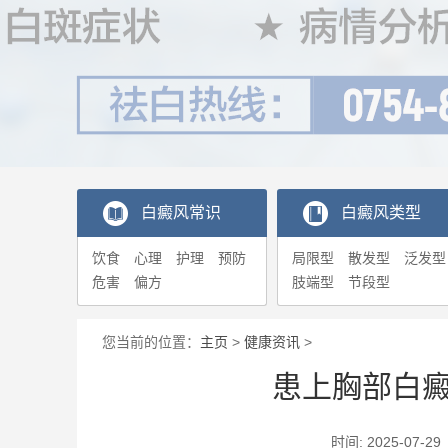
白癜风常识
白癜风类型
饮食
心理
护理
预防
局限型
散发型
泛发型
危害
偏方
肢端型
节段型
您当前的位置：
主页
>
健康资讯
>
患上胸部白
时间: 2025-0