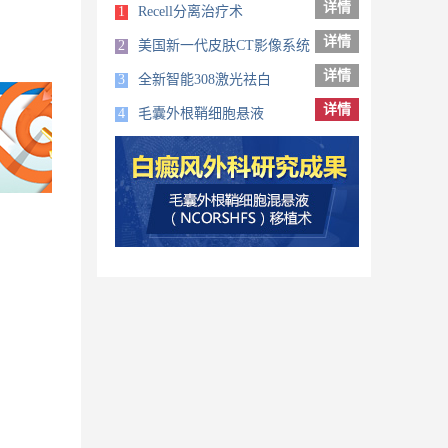
详情
1
Recell分离治疗术
详情
2
美国新一代皮肤CT影像系统
详情
3
全新智能308激光祛白
详情
4
毛囊外根鞘细胞悬液