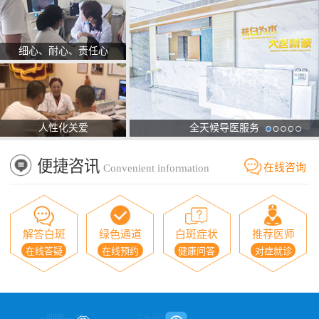
细心、耐心、责任心
人性化关爱
全天候导医服务
便捷咨讯
在线咨询
Convenient information
解答白斑
绿色通道
白斑症状
推荐医师
在线答疑
在线预约
健康问答
对症就诊