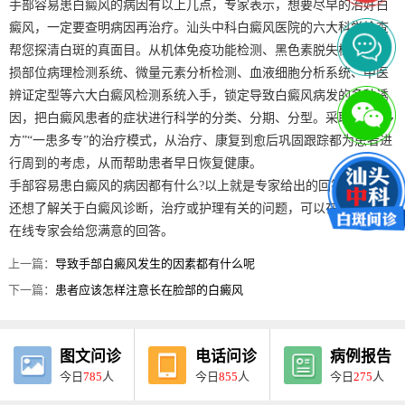
手部容易患白癜风的病因有以上几点，专家表示，想要尽早的治好白
癜风，一定要查明病因再治疗。汕头中科白癜风医院的六大科学检查
帮您探清白斑的真面目。从机体免疫功能检测、黑色素脱失检测、皮
损部位病理检测系统、微量元素分析检测、血液细胞分析系统、中医
辨证定型等六大白癜风检测系统入手，锁定导致白癜风病发的多种诱
因，把白癜风患者的症状进行科学的分类、分期、分型。采取“一人多
方”“一患多专”的治疗模式，从治疗、康复到愈后巩固跟踪都为患者进
行周到的考虑，从而帮助患者早日恢复健康。
手部容易患白癜风的病因都有什么?以上就是专家给出的回答。如果您
还想了解关于白癜风诊断，治疗或护理有关的问题，可以在线咨询，
在线专家会给您满意的回答。
上一篇：
导致手部白癜风发生的因素都有什么呢
下一篇：
患者应该怎样注意长在脸部的白癜风
图文问诊
电话问诊
病例报告
今日
785
人
今日
855
人
今日
275
人