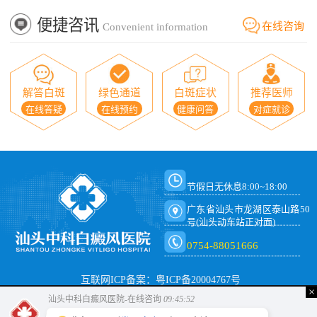
便捷咨讯
在线咨询
Convenient information
解答白斑
绿色通道
白斑症状
推荐医师
在线答疑
在线预约
健康问答
对症就诊
节假日无休息8:00~18:00
广东省汕头市龙湖区泰山路50
号(汕头动车站正对面)
0754-88051666
互联网ICP备案：粤ICP备20004767号
×
汕头中科白癜风医院-在线咨询
09:45:53