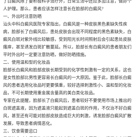
了白癜风除了要积极科学治疗外，日常生活中还应多加注意，做好个
人护理。那么，患者应该怎样注意长在脸部的白癜风?
一、外出时注意防晒
汕头中科白癜风医院专家指出，白癜风是一种皮肤黑色素缺失性疾
病，脸部长了白癜风后，患处皮肤会出现不同程度的黑色素缺失，白
癜风白斑对紫外线比较敏感，受到阳光长时间照射后会引起患处皮肤
瘙痒，甚至诱发白斑扩散蔓延。所以，脸部长有白癜风的患者朋友们
平时外出时一定要注意防晒，做好防晒措施。
二、使用温和型的化妆品
脸部长白癜风和脸部皮肤长期受到的化学性刺激有一定的关系，这也
是女性脸部比男性更容易长白癜风的一大原因。鉴于此，脸部长白癜
风的患者选用化妆品时更要慎重，较好选择刺激性小、温和型的化妆
品，不可长期使用重金属含量高的美白类化妆品。
专家在此提醒，脸部长了白癜风后，患者较好不要使用市场上推出的
白斑遮盖液，因为遮盖液只能起到遮盖白斑的作用，不仅治不好白癜
风，甚至还有可能对脸部皮肤造成巨大的刺激，诱发脸部白癜风扩散
发展，导致患者病情恶化。
三、饮食需要忌口