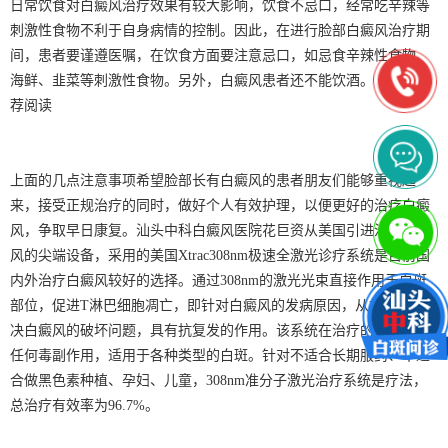
日常饮食对白癜风治疗效果有较大影响，饮食不忌口，经常吃辛辣等
刺激性食物不利于自身病情的控制。因此，在进行脸部白癜风治疗期
间，患者要谨遵医嘱，在饮食方面要注意忌口，如忌食辛辣性食物、
海鲜、韭菜等刺激性食物。另外，白癜风患者还不能饮酒。《《《推
荐阅读
上面的几点注意事项希望脸部长有白癜风的患者朋友们能够重视起
来，接受正规治疗的同时，做好个人有效护理，以便更好的治疗白癜
风，争取早日康复。汕头中科白癜风医院花巨资从美国引进治疗白癜
风的尖端设备，采用的美国Xtrac308nm极速全激光诊疗系统是目前国
内外治疗白癜风较好的选择。通过308nm的激光光束直接作用于白斑
部位，促进T淋巴细胞凋亡，即针对白癜风的发病原因，从根本上解
决白癜风的破坏问题，具有抗复发的作用。该系统在治疗的同时，无
任何毒副作用，适用于各种类型的白斑。针对不适合长期服药、不适
合做黑色素种植、孕妇、儿童，308nm准分子激光治疗系统是疗法，
总治疗有效率为96.7%。