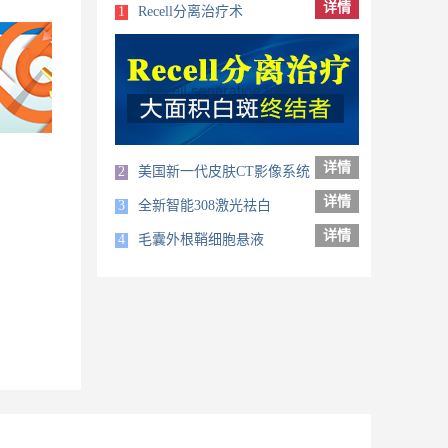
详情
1
Recell分离治疗术
详情
2
美国新一代皮肤CT影像系统
详情
3
全新智能308激光祛白
详情
4
毛囊外根鞘细胞悬液