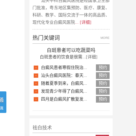
汕头中科白癜风医院是经国家卫生部
门批准，粤东地区集预防、医疗、康复、
科研、教学、国际交流于一体的高品质、
现代化专业白癜风医院
... [详细]
热门关键词
MORE
白斑患者可以吃蔬菜吗
白斑患者的饮食是很需...
[详细]
·
白癜风患者寒假住院治...
预约
·
汕头白癜风医院：春天...
预约
·
随着夏季到来，白癜风...
预约
·
发现青少年得了白癜风...
预约
·
四月是白癜风扩散复发...
预约
祛白技术