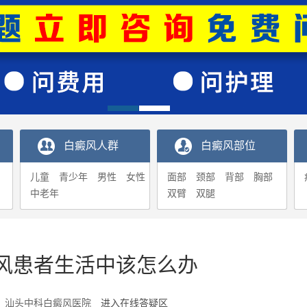
白癜风人群
白癜风部位
儿童
青少年
男性
女性
面部
颈部
背部
胸部
中老年
双臂
双腿
风患者生活中该怎么办
2-26 汕头中科白癜风医院
进入在线答疑区