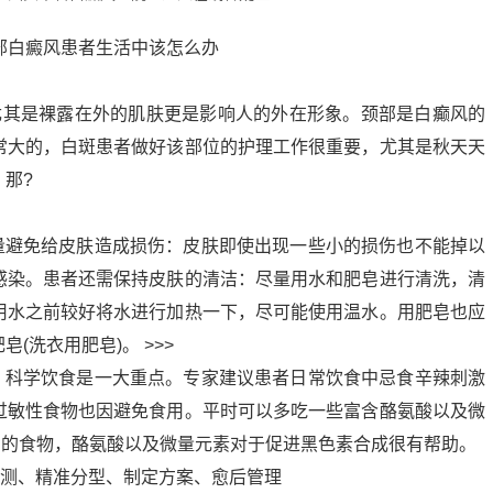
尤其是裸露在外的肌肤更是影响人的外在形象。颈部是白癫风的
常大的，白斑患者做好该部位的护理工作很重要，尤其是秋天天
那?
尽量避免给皮肤造成损伤：皮肤即使出现一些小的损伤也不能掉以
感染。患者还需保持皮肤的清洁：尽量用水和肥皂进行清洗，清
用水之前较好将水进行加热一下，尽可能使用温水。用肥皂也应
(洗衣用肥皂)。 >>>
理，科学饮食是一大重点。专家建议患者日常饮食中忌食辛辣刺激
过敏性食物也因避免食用。平时可以多吃一些富含酪氨酸以及微
C的食物，酪氨酸以及微量元素对于促进黑色素合成很有帮助。
学检测、精准分型、制定方案、愈后管理