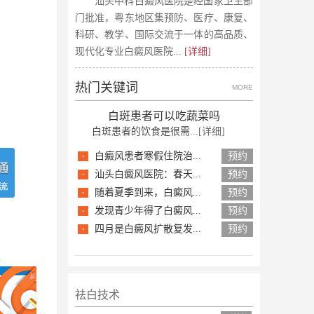
汕头中科白癜风医院是经国家卫生部
门批准，粤东地区集预防、医疗、康复、
科研、教学、国际交流于一体的高品质、
现代化专业白癜风医院
... [详细]
热门关键词
MORE
白斑患者可以吃蔬菜吗
白斑患者的饮食是很需...
[详细]
·
白癜风患者寒假住院治...
预约
·
汕头白癜风医院：春天...
预约
·
随着夏季到来，白癜风...
预约
·
发现青少年得了白癜风...
预约
·
四月是白癜风扩散复发...
预约
祛白技术