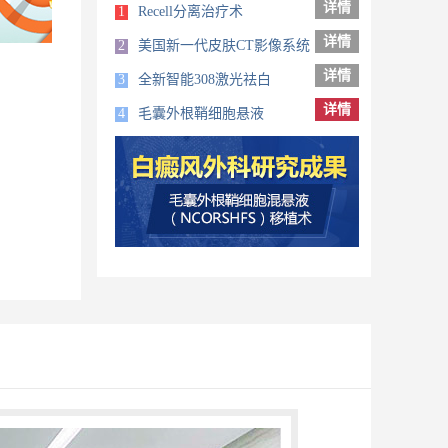
详情
1
Recell分离治疗术
详情
2
美国新一代皮肤CT影像系统
详情
3
全新智能308激光祛白
详情
4
毛囊外根鞘细胞悬液