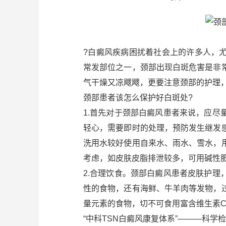
?白癜风疾病困扰着社会上的许多人，
常发部位之一，颈部出现白斑危害是非
气干燥又凉飕飕，更要注意颈部的护理，
颈部患者该怎么保护好白斑处?
1.首先对于颈部白癜风患者来说，应
轻心，需要即时的处理，预防发生继发
洗用水较好使用自来水、雨水、雪水，
考虑，如皮肤皮脂排泄较多，可用碱性肥皂
2.合理饮食。颈部白癜风患者皮肤护
性的食物，还有海鲜、牛羊肉等发物，
量元素的食物，切不可食用富含维生素
“中科TSN白癜风康复体系”———科