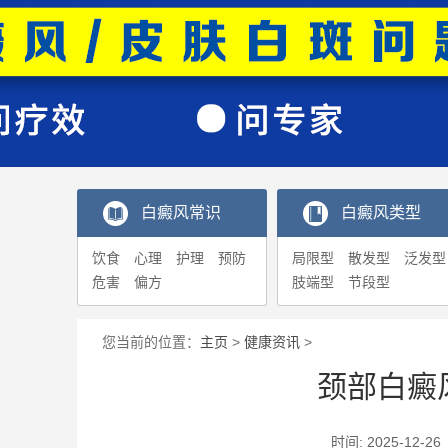
白癜风常识
白癜风类型
饮食
心理
护理
预防
局限型
散发型
泛发型
危害
偏方
肢端型
节段型
您当前的位置：
主页
>
健康资讯
>
颈部白癜
时间: 2025-1