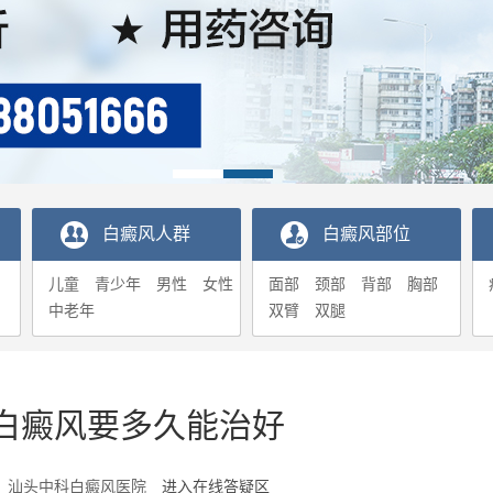
白癜风人群
白癜风部位
儿童
青少年
男性
女性
面部
颈部
背部
胸部
中老年
双臂
双腿
白癜风要多久能治好
2-26 汕头中科白癜风医院
进入在线答疑区