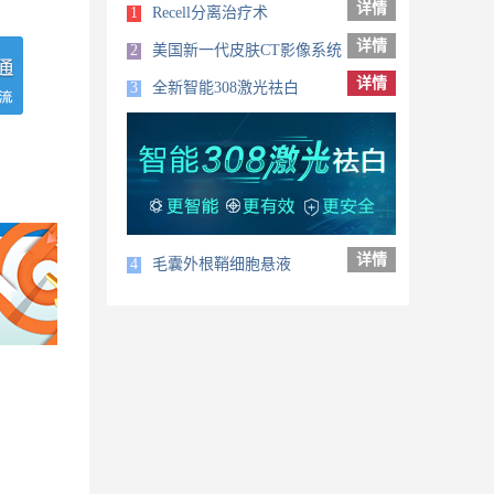
详情
1
Recell分离治疗术
详情
2
美国新一代皮肤CT影像系统
详情
3
全新智能308激光祛白
详情
4
毛囊外根鞘细胞悬液