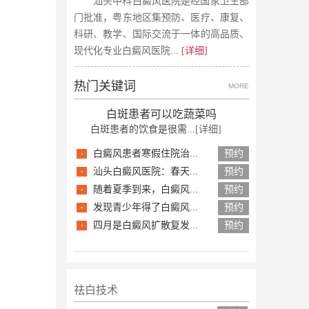
汕头中科白癜风医院是经国家卫生部
门批准，粤东地区集预防、医疗、康复、
科研、教学、国际交流于一体的高品质、
现代化专业白癜风医院
... [详细]
热门关键词
MORE
白斑患者可以吃蔬菜吗
白斑患者的饮食是很需...
[详细]
·
白癜风患者寒假住院治...
预约
·
汕头白癜风医院：春天...
预约
·
随着夏季到来，白癜风...
预约
·
发现青少年得了白癜风...
预约
·
四月是白癜风扩散复发...
预约
祛白技术