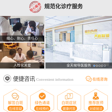
规范化诊疗服务
细心、耐心、责任心
人性化关爱
全天候导医服务
便捷咨讯
在线咨询
Convenient information
解答白斑
绿色通道
白斑症状
推荐医师
在线答疑
在线预约
健康问答
对症就诊