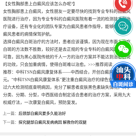
【女性胸部患上白癜风应该怎么办呢?】
女性胸部患上白癜风，女性朋友一定要尽快的找到专业专科的白癜风
医院进行治疗，因为专业专科的白癜风医院有着一流的检测技术和治
疗设备，还有专业化的团队专家为白癜风患者作指导，能够做到为白
癜风患者的病情保驾护航。
选择白癜风白斑治疗的方法时，患者应该谨慎，因为现在市面上治疗
白斑的方法数不胜数，较好还是去正规的专业专科的白癜风医院比较
可靠，因为黑心医院传统的千人一方的治疗方案并不能达到治愈白斑
的功效，只会加重病情，使得白斑难以治愈。>>>推荐阅读:
推荐：中科TSN白癜风康复体系——中西结合，开创白癜风诊疗新纪
元。“中科TSN白癜风康复体系”更注重白癜风治疗的绿色安全性，通
过六大检测彻底查明病因，充分了解患者皮肤黑色素缺失情况，科学
分类、分期、分型，中西医结合制定适合患者的治疗方案，采用九大
权威疗法，一次康复白癜风，预防复发。
上一篇：
后颈部白癜风要多久能治好
下一篇：
探究腿部白癜风发病病因 解救你的双腿