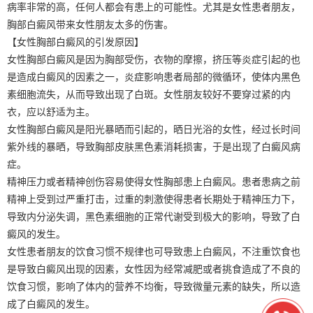
病率非常的高，任何人都会有患上的可能性。尤其是女性患者朋友，
胸部白癜风带来女性朋友太多的伤害。
【女性胸部白癜风的引发原因】
女性胸部白癜风是因为胸部受伤，衣物的摩擦，挤压等炎症引起的也
是造成白癜风的因素之一，炎症影响患者局部的微循环，使体内黑色
素细胞流失，从而导致出现了白斑。女性朋友较好不要穿过紧的内
衣，应以舒适为主。
女性胸部白癜风是阳光暴晒而引起的，晒日光浴的女性，经过长时间
紫外线的暴晒，导致胸部皮肤黑色素消耗损害，于是出现了白癜风病
症。
精神压力或者精神创伤容易使得女性胸部患上白癜风。患者患病之前
精神上受到过严重打击，过重的刺激使得患者长期处于精神压力下，
导致内分泌失调，黑色素细胞的正常代谢受到极大的影响，导致了白
癜风的发生。
女性患者朋友的饮食习惯不规律也可导致患上白癜风，不注重饮食也
是导致白癜风出现的因素，女性因为经常减肥或者挑食造成了不良的
饮食习惯，影响了体内的营养不均衡，导致微量元素的缺失，所以造
成了白癜风的发生。