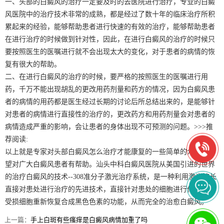
一、头部的白癜风的治疗一定要及时的去医院进行治疗，专业的白癜
风医院中的治疗技术非常的成熟，都是经过了数十年的临床治疗所积
累起来的经验，能够帮助患者进行快速的有效的治疗，能够帮助患者
在进行治疗的时候做到针对性，因此，在进行白癜风的治疗的时候只
要按照医生的医嘱进行就不会出现太大的变化，对于患者的病情的恢
复有很大的帮助。
二、在进行白癜风的治疗的时候，要严格的按照医生的医嘱进行用
药，千万不能出现胡乱的更改用药剂量和药方的情况，因为白癜风患
者的病情的用药都是医生经过长期的讨论后所总结出来的，是能够针
对患者的病情进行直接性的治疗的，更改药方和用药剂量会对患者的
病情造成严重的影响，会让患者的身体出现不可预测的问题。>>>推
荐阅读:
以上就是专家对头部白癜风怎么治疗才能康复的一些简单的介绍，希
望对广大白癜风患者有帮助。汕头中科白癜风医院从美国引进的世界
的治疗白癜风的技术--308准分子激光治疗系统，是一种利用激光波长
直接对患处进行治疗的先进技术，直接针对患处的细胞进行作用，让
受损细胞重新恢复合成黑色色素的功能，从而完全的治愈白癜风。
上一篇：
手上白斑有些瘙痒是白癜风病情加重了吗