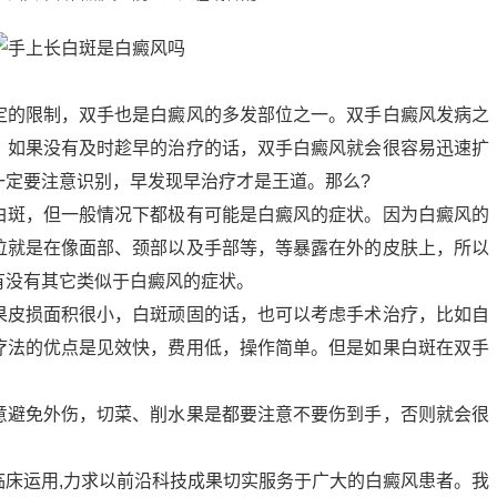
定的限制，双手也是白癜风的多发部位之一。双手白癜风发病之
，如果没有及时趁早的治疗的话，双手白癜风就会很容易迅速扩
一定要注意识别，早发现早治疗才是王道。那么?
白斑，但一般情况下都极有可能是白癜风的症状。因为白癜风的
位就是在像面部、颈部以及手部等，等暴露在外的皮肤上，所以
有没有其它类似于白癜风的症状。
果皮损面积很小，白斑顽固的话，也可以考虑手术治疗，比如自
疗法的优点是见效快，费用低，操作简单。但是如果白斑在双手
意避免外伤，切菜、削水果是都要注意不要伤到手，否则就会很
临床运用,力求以前沿科技成果切实服务于广大的白癜风患者。我