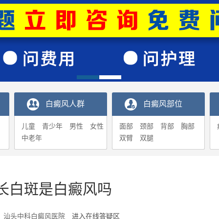
白癜风人群
白癜风部位
儿童
青少年
男性
女性
面部
颈部
背部
胸部
中老年
双臂
双腿
长白斑是白癜风吗
2-31 汕头中科白癜风医院
进入在线答疑区