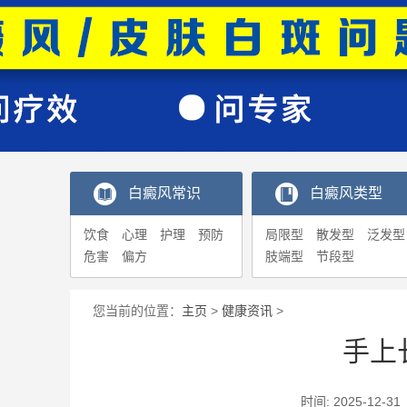
白癜风常识
白癜风类型
饮食
心理
护理
预防
局限型
散发型
泛发型
危害
偏方
肢端型
节段型
您当前的位置：
主页
>
健康资讯
>
手上
时间: 2025-1