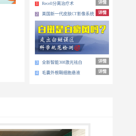
详情
1
Recell分离治疗术
详情
2
美国新一代皮肤CT影像系统
详情
3
全新智能308激光祛白
详情
4
毛囊外根鞘细胞悬液