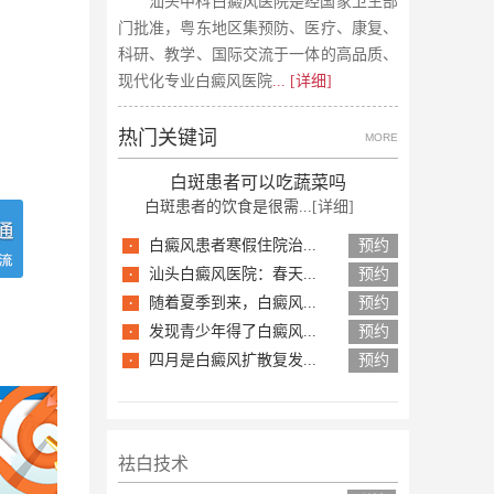
汕头中科白癜风医院是经国家卫生部
门批准，粤东地区集预防、医疗、康复、
科研、教学、国际交流于一体的高品质、
现代化专业白癜风医院
... [详细]
热门关键词
MORE
白斑患者可以吃蔬菜吗
白斑患者的饮食是很需...
[详细]
·
白癜风患者寒假住院治...
预约
·
汕头白癜风医院：春天...
预约
·
随着夏季到来，白癜风...
预约
·
发现青少年得了白癜风...
预约
·
四月是白癜风扩散复发...
预约
祛白技术