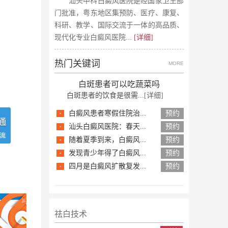
汕头中科白癜风医院是经国家卫生部
门批准，粤东地区集预防、医疗、康复、
科研、教学、国际交流于一体的高品质、
现代化专业白癜风医院
... [详细]
热门关键词
MORE
白斑患者可以吃蔬菜吗
白斑患者的饮食是很需...
[详细]
·
白癜风患者寒假住院治...
预约
·
汕头白癜风医院：春天...
预约
·
随着夏季到来，白癜风...
预约
·
发现青少年得了白癜风...
预约
·
四月是白癜风扩散复发...
预约
祛白技术