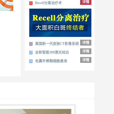
详情
1
Recell分离治疗术
详情
2
美国新一代皮肤CT影像系统
详情
3
全新智能308激光祛白
详情
4
毛囊外根鞘细胞悬液