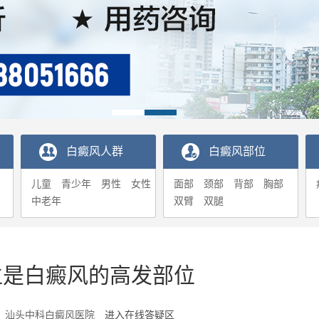
白癜风人群
白癜风部位
儿童
青少年
男性
女性
面部
颈部
背部
胸部
中老年
双臂
双腿
位是白癜风的高发部位
1-15 汕头中科白癜风医院
进入在线答疑区