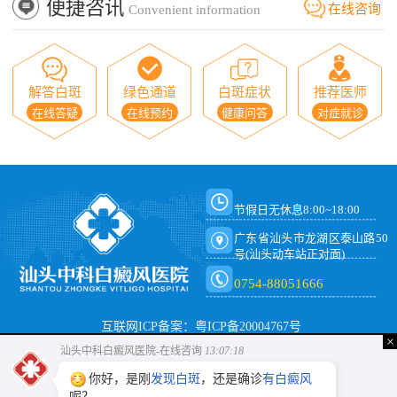
便捷咨讯
在线咨询
Convenient information
解答白斑
绿色通道
白斑症状
推荐医师
在线答疑
在线预约
健康问答
对症就诊
节假日无休息8:00~18:00
广东省汕头市龙湖区泰山路50
号(汕头动车站正对面)
0754-88051666
互联网ICP备案：粤ICP备20004767号
×
汕头中科白癜风医院-在线咨询
13:07:18
你好，是刚
发现白斑
，还是确诊
有白癜风
呢？