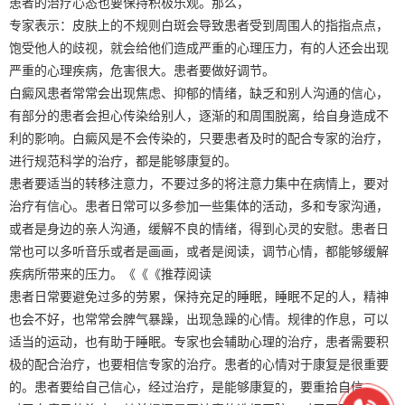
患者的治疗心态也要保持积极乐观。那么，
专家表示：皮肤上的不规则白斑会导致患者受到周围人的指指点点，
饱受他人的歧视，就会给他们造成严重的心理压力，有的人还会出现
严重的心理疾病，危害很大。患者要做好调节。
白癜风患者常常会出现焦虑、抑郁的情绪，缺乏和别人沟通的信心，
有部分的患者会担心传染给别人，逐渐的和周围脱离，给自身造成不
利的影响。白癜风是不会传染的，只要患者及时的配合专家的治疗，
进行规范科学的治疗，都是能够康复的。
患者要适当的转移注意力，不要过多的将注意力集中在病情上，要对
治疗有信心。患者日常可以多参加一些集体的活动，多和专家沟通，
或者是身边的亲人沟通，缓解不良的情绪，得到心灵的安慰。患者日
常也可以多听音乐或者是画画，或者是阅读，调节心情，都能够缓解
疾病所带来的压力。《《《推荐阅读
患者日常要避免过多的劳累，保持充足的睡眠，睡眠不足的人，精神
也会不好，也常常会脾气暴躁，出现急躁的心情。规律的作息，可以
适当的运动，也有助于睡眠。专家也会辅助心理的治疗，患者需要积
极的配合治疗，也要相信专家的治疗。患者的心情对于康复是很重要
的。患者要给自己信心，经过治疗，是能够康复的，要重拾自信。