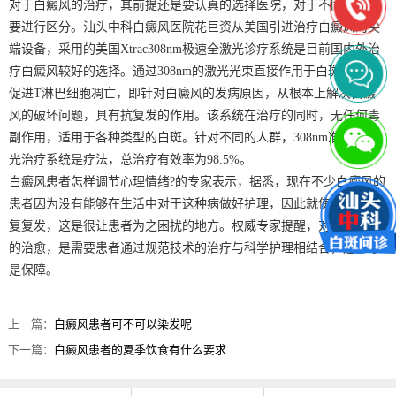
对于白癜风的治疗，其前提还是要认真的选择医院，对于不同医院是
要进行区分。汕头中科白癜风医院花巨资从美国引进治疗白癜风的尖
端设备，采用的美国Xtrac308nm极速全激光诊疗系统是目前国内外治
疗白癜风较好的选择。通过308nm的激光光束直接作用于白斑部位，
促进T淋巴细胞凋亡，即针对白癜风的发病原因，从根本上解决白癜
风的破坏问题，具有抗复发的作用。该系统在治疗的同时，无任何毒
副作用，适用于各种类型的白斑。针对不同的人群，308nm准分子激
光治疗系统是疗法，总治疗有效率为98.5%。
白癜风患者怎样调节心理情绪?的专家表示，据悉，现在不少白癜风的
患者因为没有能够在生活中对于这种病做好护理，因此就使得病情反
复复发，这是很让患者为之困扰的地方。权威专家提醒，对于白癜风
的治愈，是需要患者通过规范技术的治疗与科学护理相结合，这样才
是保障。
上一篇：
白癜风患者可不可以染发呢
下一篇：
白癜风患者的夏季饮食有什么要求