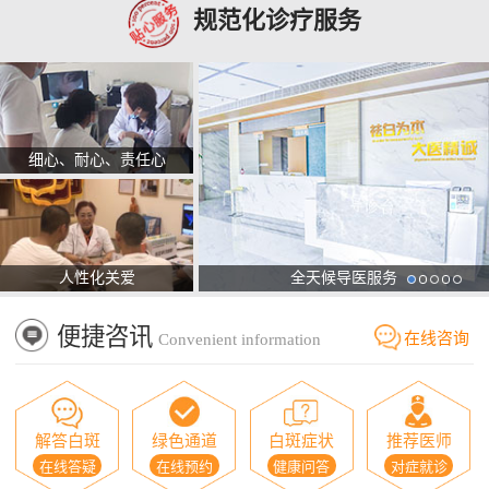
规范化诊疗服务
细心、耐心、责任心
人性化关爱
全天候导医服务
便捷咨讯
在线咨询
Convenient information
解答白斑
绿色通道
白斑症状
推荐医师
在线答疑
在线预约
健康问答
对症就诊