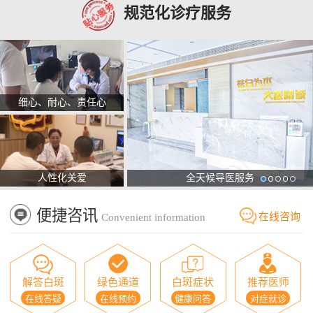
规范化诊疗服务
细心、耐心、责任心
人性化关爱
全天候导医服务
便捷咨讯
在线咨询
Convenient information
解答白斑
绿色通道
白斑症状
推荐医师
在线答疑
在线预约
健康问答
对症就诊