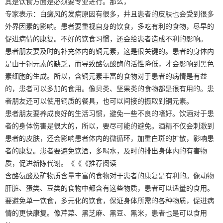
其是饮食方面是必须要专业进行。那么，
专家表示：白癜风的发病原因有很多，并且患者的皮肤也会受到很多
外界因素的影响。患者要重视自身的饮食，多吃有利的食物，尽早的
促进病情的康复。不好的饮食习惯，还会给患者造成不利的影响。
患者朋友要及时的补充体内的铜元素，这是很关键的。患者的身体内
是由于铜元素的缺乏，而导致酪氨酸酶的活性降低，才会影响到黑色
素细胞的生成。所以，含铜元素丰富的食物对于患者的病情是有益
的，患者可以多加的食用。像贝类、坚果类的食物都是很有用的。患
者朋友还可以使用铜质的餐具，也可以间接的摄取到铜元素。
患者朋友要养成良好的生活习惯，避免一些不良的嗜好。饮酒对于患
者的身体伤害是很大的，所以，要尽可能的避免。酒精不仅会刺激到
患者的皮肤，还会影响患者体内的微循环，加重白斑的扩散，影响患
者的康复。患者要避免饮酒，多喝水，及时的排出身体内的有害物
质，促进新陈代谢。《《《推荐阅读
含酪氨酸及矿物质含量丰富的食物对于患者的康复是有利的。像动物
肝脏、蛋类、豆类的食物中都含有这些物质，患者可以适量的食用。
要避免单一饮食，多元化的饮食，保证身体所需的各种物质，促进病
情的更快康复。像芹菜、黑芝麻、黑豆、黑米，患者也是可以食用