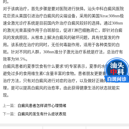
的。
对于该病治疗，首先步骤是要对医院进行抉择。汕头中科白癜风医院
花巨资从美国引进治疗白癜风的尖端设备，采用的美国Xtrac308nm极
速全激光诊疗系统是目前国内外治疗白癜风较好的选择。通过308nm
的激光光束直接作用于白斑部位，促进T淋巴细胞凋亡，即针对白癜
风的发病原因，从根本上解决白癜风的破坏问题，具有抗复发的作
用。该系统在治疗的同时，无任何毒副作用，适用于各种类型的白
斑。针对不同的人群，308nm准分子激光治疗系统是疗法，总治疗有
效率为98.5%。
白癜风患者的夏季饮食有什么要求?的专家表示，夏季的水果较多，要
避免过多的食用维生素C含量丰富的食物。患者朋友更要重视专业的
治疗方法，只有对白癜风进行对症的治疗，以及做好正确的饮食护
理，是可以提高白癜风的治愈率，由此获得健康生活的状态就能实
现。
上一篇：
白癜风患者怎样调节心理情绪
下一篇：
白癜风的发生有什么症状表现