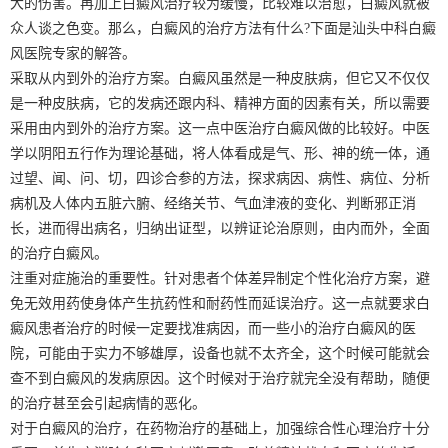
大的伤害。再加上白癜风治疗较为缓慢，比较难以治愈，白癜风就被
众人谈之色变。那么，白癜风的治疗方法有什么?下面是汕头中科白癜
风医院专家的解答。
采取从内到外的治疗方案。白癜风虽然是一种皮肤病，但它又不仅仅
是一种皮肤病，它的发病还跟内科、精神方面的因素有关，所以需要
采用由内到外的治疗方案。这一点中医治疗白癜风做的比较好。中医
学以阴阳五行作为理论基础，将人体看成是气、形、神的统一体，通
过望、闻、问、切，四诊合参的方法，探求病因、病性、病位、分析
病机及人体内五脏六腑、经络关节、气血津液的变化、判断邪正消
长，进而得出病名，归纳出证型，以辨证论治原则，由内而外，全面
的治疗白癜风。
注重对症施治的重要性。针对患者个体差异制定个性化治疗方案，避
免无效用药使身体产生抗药性和耐药性而延误治疗。这一点就要求白
癜风患者治疗的时候一定要找准病因，而一些小的治疗白癜风的医
院，可能由于实力不够雄厚，设备也就不太齐全，这个时候可能就会
查不到白癜风的发病原因。这个时候对于治疗就完全没有帮助，随便
的治疗甚至会引起病情的恶化。
对于白癜风的治疗，在药物治疗的基础上，加强综合性心理治疗十分