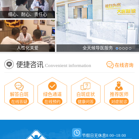
细心、耐心、责任心
人性化关爱
全天候导医服务
便捷咨讯
在线咨询
Convenient information
解答白斑
绿色通道
白斑症状
推荐医师
在线答疑
在线预约
健康问答
对症就诊
节假日无休息8:00~18:00