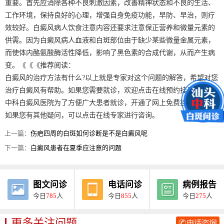
重要。首先应消除各种不良刺激因素，改善精神状态和不良的生活、
工作环境，保持良好的心理，增强自身免疫功能，早防、早治，则疗
效较好。白癜风病人饮食注意内容还要求注意保正营养和微量元素的
供需。因为白癜风病人血液和白斑部位由于缺少某些微量金属元素，
而使体内酪氨酸酶活性降低，影响了黑色素的合成代谢，从而产生病
变。《《《推荐阅读：
白癜风的治疗方法有什么?以上就是专家对这个问题的解答，希望对您
治疗白癜风有帮助。如果您需要就诊，欢迎点击在线预约挂号，汕头
中科白癜风医院为了方便广大患者就诊，开通了网上免费挂号平台。
如果您有其他疑问，可以点击在线专家进行咨询。
上一篇：
伤疤四周的白斑如何诊断是不是白癜风呢
下一篇：
白癜风患者在夏季应注意的问题
图文问诊
电话问诊
病例报告
今日
785
人
今日
855
人
今日
275
人
更多关注问题