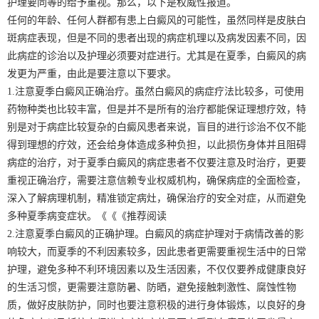
护理要同等的给予重视。那么，以下是权威性报道。
任何的年龄、任何人群都有患上白癜风的可能性，虽然同样是皮肤白
斑病症表现，但是不同的患者出现的病症机理以及病发因素不同，因
此病症的诊治以及护理必须要对症进行。尤其是在夏季，白癜风的病
发更为严重，由此是要注意以下要求。
1.注意夏季白癜风正确治疗。虽然白癜风的病症疗法比较多，可使用
药物种类也比较丰富，但是并不是所有的治疗都能保证理想疗效，特
别是对于病症比较复杂的白癜风患者来说，盲目的进行诊治不仅不能
得到理想的疗效，还会给身体造成多种负担，以此损伤身体并且阻碍
病症的治疗，对于夏季白癜风的病症患者不仅要注意及时治疗，更要
重视正确治疗，需要注意信赖专业权威机构，确保病症的全面检查，
深入了解病理机制，精准锁定病灶，确保治疗的安全对症，从而避免
多种夏季病变症状。《《《推荐阅读
2.注意夏季白癜风的正确护理。白癜风的病症护理对于病情改善的影
响较大，而夏季的不利因素较多，因此患者更需要重视生活中的日常
护理，避免多种不利环境因素以及生活因素，不仅仅要养成健康良好
的生活习惯，更需要注意防暑、防晒，避免接触刺激性、腐蚀性物
质，做好皮肤防护，同时也要注意积极的进行身体锻炼，以良好的身