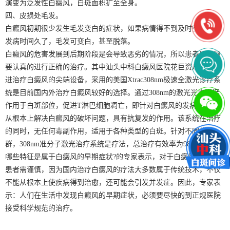
演变为泛发性白癜风，白斑面积扩至全身。
四、皮损处毛发。
白癜风初期很少发生毛发变白的症状，如果病情得不到及时空盒子，
发病时间久了，毛发可变白，甚至脱落。
白癜风的危害发展到后期阶段是会导致恶劣的情况，所以患者是必须
要认真的进行正确的治疗。其中汕头中科白癜风医院花巨资从美国引
进治疗白癜风的尖端设备，采用的美国Xtrac308nm极速全激光诊疗系
统是目前国内外治疗白癜风较好的选择。通过308nm的激光光束直接
作用于白斑部位，促进T淋巴细胞凋亡，即针对白癜风的发病原因，
从根本上解决白癜风的破坏问题，具有抗复发的作用。该系统在治疗
的同时，无任何毒副作用，适用于各种类型的白斑。针对不同的人
群，308nm准分子激光治疗系统是疗法，总治疗有效率为98.5%。
哪些特征是属于白癜风的早期症状?的专家表示，对于白癜风的治疗，
患者需谨慎，因为国内治疗白癜风的疗法大多数属于传统技术，不仅
不能从根本上使疾病得到治愈，还可能会引发并发症。因此，专家表
示：人们在生活中发现白癜风的早期症状，必须要尽快的到正规医院
接受科学规范的治疗。