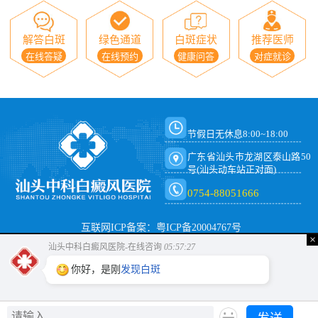
解答白斑
绿色通道
白斑症状
推荐医师
在线答疑
在线预约
健康问答
对症就诊
节假日无休息8:00~18:00
广东省汕头市龙湖区泰山路50
号(汕头动车站正对面)
0754-88051666
互联网ICP备案：粤ICP备20004767号
×
汕头中科白癜风医院-在线咨询
05:57:27
你好，是刚
发现白斑