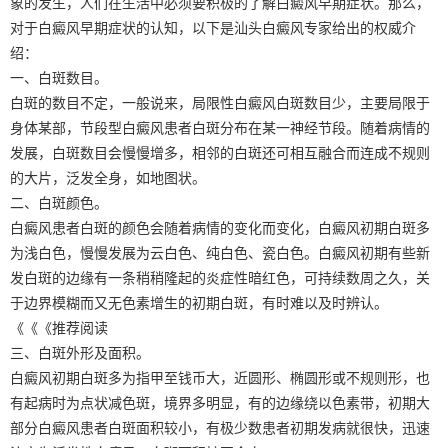
象的发生，人们在生活中必须要积极的了解白癜风早期症状。那么，
对于白癜风早期症状的认知，以下是汕头白癜风专家给出的权威介
绍：
一、白斑数目。
白斑的数目不定，一般说来，局限性白癜风白斑数目少，主要局限于
身体某部，节段型白癜风患者白斑分布在某一神经节段。随着病情的
发展，白斑数目会慢慢增多，相邻的白斑还可相互融合而连成不规则
的大片，泛发全身，如地图状。
二、白斑颜色。
白癜风患者白斑的颜色会随着病情的变化而变化，白癜风初期白斑多
为浅白色，慢慢发展为云白色、纯白色、瓷白色。白癜风初期有些新
发白斑的边缘有一条稍稍隆起的炎症性暗红色，可持续数周之久，关
于边界模糊而又无色素增生的初期白斑，有时难以及时辨认。
《《《推荐阅读
三、白斑外形及面积。
白癜风初期白斑多为指甲至钱币大，近圆形、椭圆形或不规则形，也
有起病时为点状减色斑，境界多明显，有的边缘绕以色素带，初期大
部分白癜风患者白斑面积较小，有极少数患者初期发病就很快，迅速