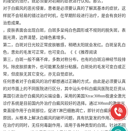
的接受的治疗。就必须要对初期的症状进行认知。那么，
对于白癜风的恶劣侵害，患者是必须要认真的了解其基本的症状，这
样就不会轻易的错过治疗时机，在早期阶段进行治疗，是会有良好的
治愈成果。
，皮肤表面会出现白斑，白斑多呈纯白色圆形或不规则的脱失斑，表
面光滑，边界清楚，边缘色素增多。
第二，白斑对日光较正常皮肤敏感，稍晒太阳就会发红。白斑呈乳白
色，患处的毛发可正常，也可变白。《《《推荐阅读
第三，白斑一般不痛不痒，多数对称分布，也有的白斑沿神经节段排
列。除皮肤损害外，也可能累及部分粘膜。白斑处的毛发可变白或正
常，但皮肤无其它变化，亦无自觉症状。
任何患者对于白癜风的治疗都想通过正确的方式，由此是必须要认真
的对市面上的不同医院进行区分，其中汕头中科白癜风医院花巨资从
美国引进治疗白癜风的尖端设备，采用的美国Xtrac308nm极速全激光
诊疗系统是目前国内外治疗白癜风较好的选择。通过308nm的激光光
束直接作用于白斑部位，促进T淋巴细胞凋亡，即针对白癜风的发病
原因，从根本上解决白癜风的破坏问题，具有抗复发的作用。该系统
在治疗的同时，无任何毒副作用，适用于各种类型的白斑。针对不同