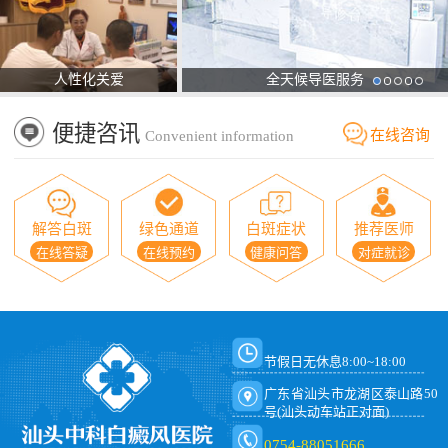
人性化关爱
全天候导医服务
便捷咨讯
在线咨询
Convenient information
解答白斑
绿色通道
白斑症状
推荐医师
在线答疑
在线预约
健康问答
对症就诊
节假日无休息8:00~18:00
广东省汕头市龙湖区泰山路50
号(汕头动车站正对面)
0754-88051666