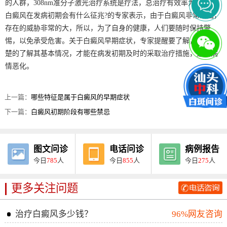
的人群，308nm准分子激光治疗系统是疗法，总治疗有效率为98.5%。
白癜风在发病初期会有什么征兆?的专家表示，由于白癜风非常顽固，
存在的威胁非常的大，所以，为了自身的健康，人们要随时保持警
惕，以免承受危害。关于白癜风早期症状，专家提醒要了解，只有清
楚的了解其基本情况，才能在病发初期及时的采取治疗措施，避免病
情恶化。
上一篇：
哪些特征是属于白癜风的早期症状
下一篇：
白癜风初期阶段有哪些禁忌
图文问诊
电话问诊
病例报告
今日
785
人
今日
855
人
今日
275
人
更多关注问题
治疗白癜风多少钱？
96%网友咨询